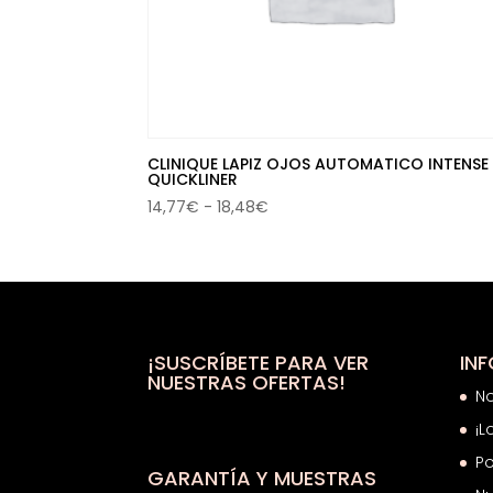
CLINIQUE LAPIZ OJOS AUTOMATICO INTENSE
QUICKLINER
Rango
14,77
€
-
18,48
€
de
precios:
desde
14,77€
hasta
18,48€
¡SUSCRÍBETE PARA VER
IN
NUESTRAS OFERTAS!
N
¡L
Po
GARANTÍA Y MUESTRAS