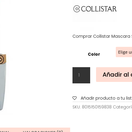
30,50€.
1
Comprar Collistar Mascara S
Color
Collistar
Añadir al 
Mascara
Shock
cantidad
Añadir producto a tu li
SKU:
8015150159838
Categorí