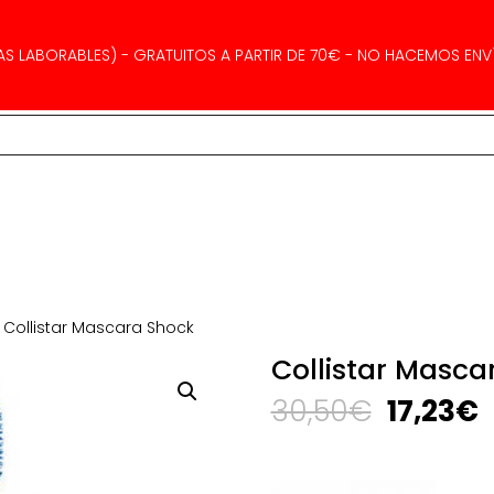
AS LABORABLES) - GRATUITOS A PARTIR DE 70€ - NO HACEMOS ENVÍ
 Collistar Mascara Shock
Collistar Masca
El
E
30,50
€
17,23
€
precio
p
original
a
era:
e