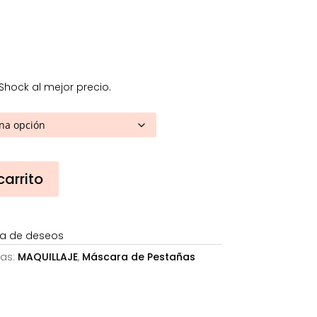
7,23€.
hock al mejor precio.
carrito
sta de deseos
as:
MAQUILLAJE
,
Máscara de Pestañas