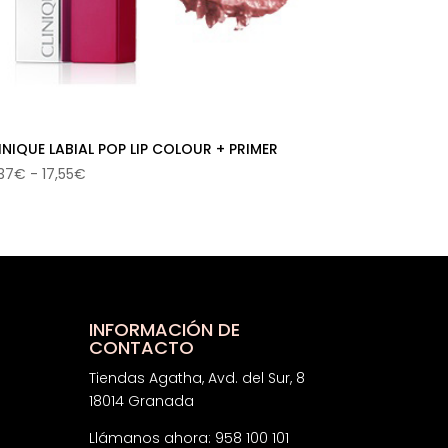
INIQUE LABIAL POP LIP COLOUR + PRIMER
Rango
,37
€
-
17,55
€
de
precios:
desde
16,37€
hasta
17,55€
INFORMACIÓN DE
CONTACTO
Tiendas Agatha, Avd. del Sur, 8
18014 Granada
Llámanos ahora: 958 100 101