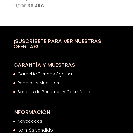
El
El
31,00
€
20,46
€
precio
precio
original
actual
era:
es:
31,00€.
20,46€.
¡SUSCRÍBETE PARA VER NUESTRAS
OFERTAS!
GARANTÍA Y MUESTRAS
Garantía Tiendas Agatha
Regalos y Muestras
Sorteos de Perfumes y Cosméticos
INFORMACIÓN
Novedades
¡Lo más vendido!