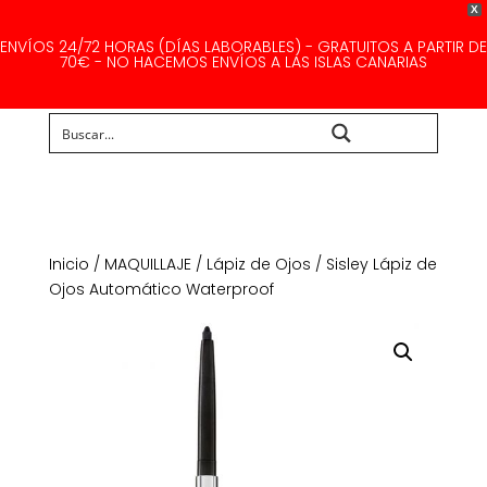
X
ENVÍOS 24/72 HORAS (DÍAS LABORABLES) - GRATUITOS A PARTIR DE
70€ - NO HACEMOS ENVÍOS A LAS ISLAS CANARIAS
Buscar...
Inicio
/
MAQUILLAJE
/
Lápiz de Ojos
/ Sisley Lápiz de
Ojos Automático Waterproof