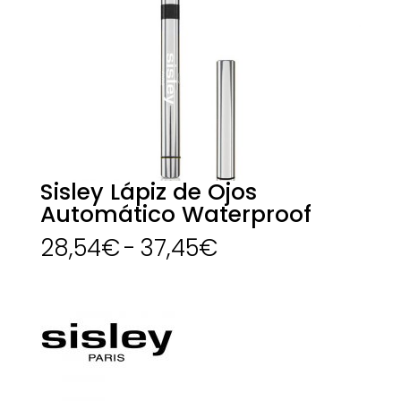
Sisley Lápiz de Ojos
Automático Waterproof
Rango
28,54
€
-
37,45
€
de
precios:
desde
28,54€
hasta
37,45€