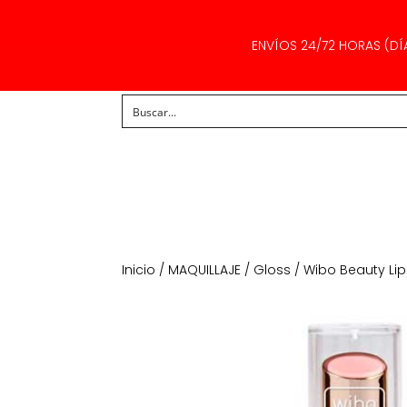
ENVÍOS 24/72 HORAS (DÍ
Inicio
/
MAQUILLAJE
/
Gloss
/ Wibo Beauty Li