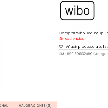
5,99€.
4,
Comprar Wibo Beauty Lip Ba
Sin existencias
Añadir producto a tu li
SKU:
5901801632450
Categor
ONAL
VALORACIONES (0)