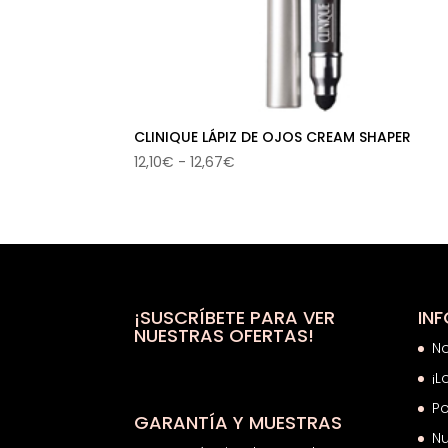
CLINIQUE LÁPIZ DE OJOS CREAM SHAPER
Rango
12,10
€
-
12,67
€
de
precios:
desde
12,10€
hasta
12,67€
¡SUSCRÍBETE PARA VER
IN
NUESTRAS OFERTAS!
N
¡L
Po
GARANTÍA Y MUESTRAS
Nu