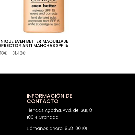
INIQUE EVEN BETTER MAQUILLAJE
RRECTOR ANTI MANCHAS SPF 15
Rango
,18
€
-
31,42
€
de
precios:
desde
22,18€
hasta
31,42€
INFORMACIÓN DE
CONTACTO
Tiendas Agatha, Avd. del Sur, 8
18014 Granada
Llámanos ahora: 958 100 101