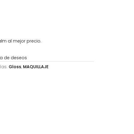
45€.
lm al mejor precio.
sta de deseos
ías:
Gloss
,
MAQUILLAJE