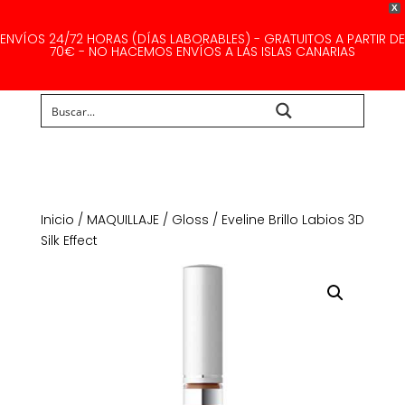
X
ENVÍOS 24/72 HORAS (DÍAS LABORABLES) - GRATUITOS A PARTIR DE
70€ - NO HACEMOS ENVÍOS A LAS ISLAS CANARIAS
Buscar...
Inicio
/
MAQUILLAJE
/
Gloss
/ Eveline Brillo Labios 3D
Silk Effect