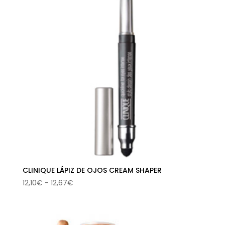
hasta
22,18€
CLINIQUE LÁPIZ DE OJOS CREAM SHAPER
Rango
12,10
€
-
12,67
€
de
precios:
desde