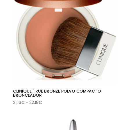
CLINIQUE TRUE BRONZE POLVO COMPACTO
BRONCEADOR
Rango
21,16
€
-
22,18
€
de
precios:
desde
21,16€