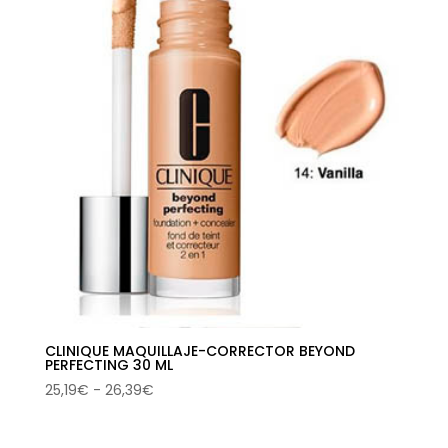
12,10€
hasta
12,67€
CLINIQUE MAQUILLAJE-CORRECTOR BEYOND
PERFECTING 30 ML
Rango
25,19
€
-
26,39
€
de
precios: