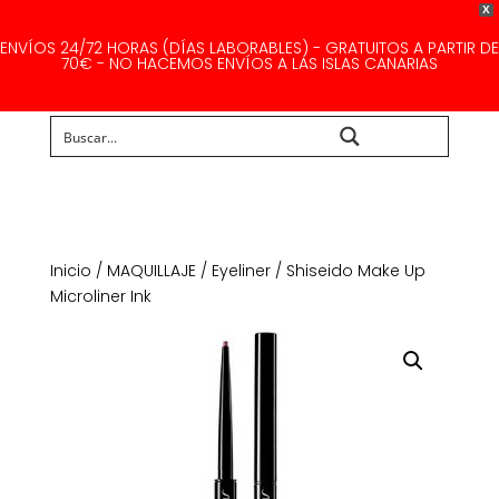
X
ENVÍOS 24/72 HORAS (DÍAS LABORABLES) - GRATUITOS A PARTIR DE
70€ - NO HACEMOS ENVÍOS A LAS ISLAS CANARIAS
Buscar...
Inicio
/
MAQUILLAJE
/
Eyeliner
/ Shiseido Make Up
Microliner Ink