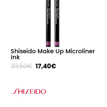
Shiseido Make Up Microliner
Ink
El
El
33,50
€
17,40
€
precio
precio
original
actual
era:
es:
33,50€.
17,40€.