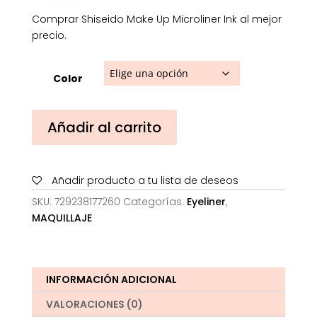
Comprar Shiseido Make Up Microliner Ink al mejor
precio.
Color
Shiseido
Añadir al carrito
Make
Up
Microliner
Añadir producto a tu lista de deseos
Ink
cantidad
SKU:
729238177260
Categorías:
Eyeliner
,
MAQUILLAJE
INFORMACIÓN ADICIONAL
VALORACIONES (0)