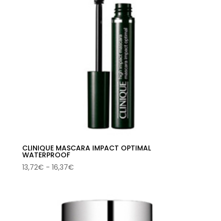
CLINIQUE MASCARA IMPACT OPTIMAL
WATERPROOF
Rango
13,72
€
-
16,37
€
de
precios:
desde
13,72€