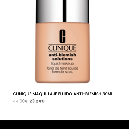
hasta
16,37€
CLINIQUE MAQUILLAJE FLUIDO ANTI-BLEMISH 30ML
El
El
44,00
€
23,24
€
precio
precio
original
actual
era:
es:
44,00€.
23,24€.