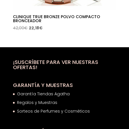
CLINIQUE TRUE BRONZE POLVO COMPACTO
BRONCEADOR
El
El
42,00
€
22,18
€
precio
precio
original
actual
era:
es:
42,00€.
22,18€.
¡SUSCRÍBETE PARA VER NUESTRAS
OFERTAS!
GARANTÍA Y MUESTRAS
Garantía Tiendas Agatha
Regalos y Muestras
Sorteos de Perfumes y Cosméticos