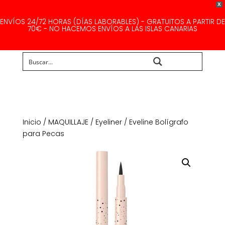
X
ENVÍOS 24/72 HORAS (DÍAS LABORABLES) - GRATUITOS A PARTIR DE
70€ - NO HACEMOS ENVÍOS A LAS ISLAS CANARIAS
Buscar...
Inicio
/
MAQUILLAJE
/
Eyeliner
/ Eveline Bolígrafo
para Pecas