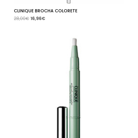
CLINIQUE BROCHA COLORETE
El
El
28,00
€
16,96
€
precio
precio
original
actual
era:
es:
28,00€.
16,96€.