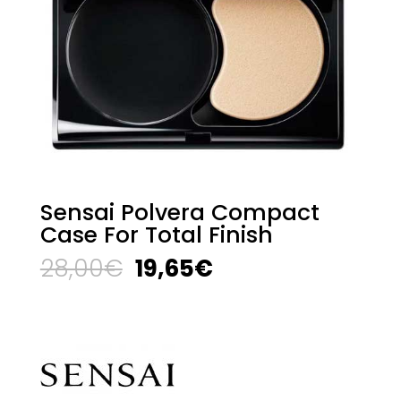
Sensai Polvera Compact
Case For Total Finish
El
El
28,00
€
19,65
€
precio
precio
original
actual
era:
es:
28,00€.
19,65€.