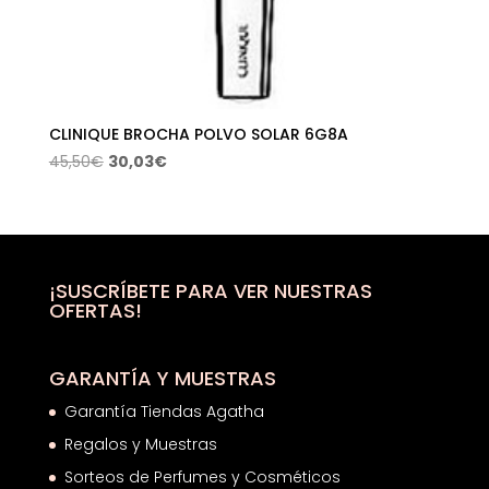
CLINIQUE BROCHA POLVO SOLAR 6G8A
El
El
45,50
€
30,03
€
precio
precio
original
actual
era:
es:
45,50€.
30,03€.
¡SUSCRÍBETE PARA VER NUESTRAS
OFERTAS!
GARANTÍA Y MUESTRAS
Garantía Tiendas Agatha
Regalos y Muestras
Sorteos de Perfumes y Cosméticos