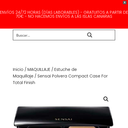
X
ENVÍOS 24/72 HORAS (DÍAS LABORABLES) - GRATUITOS A PARTIR DE
70€ - NO HACEMOS ENVÍOS A LAS ISLAS CANARIAS
Buscar...
Inicio
/
MAQUILLAJE
/
Estuche de
Maquillaje
/ Sensai Polvera Compact Case For
Total Finish