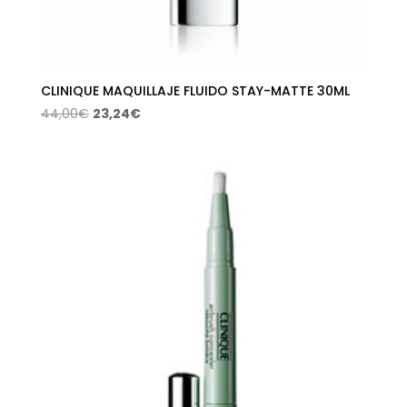
CLINIQUE MAQUILLAJE FLUIDO STAY-MATTE 30ML
El
El
44,00
€
23,24
€
precio
precio
original
actual
era:
es:
44,00€.
23,24€.