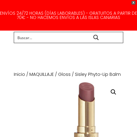
X
ENVÍOS 24/72 HORAS (DÍAS LABORABLES) - GRATUITOS A PARTIR DE
70€ - NO HACEMOS ENVÍOS A LAS ISLAS CANARIAS
Buscar...
Inicio
/
MAQUILLAJE
/
Gloss
/ Sisley Phyto-Lip Balm