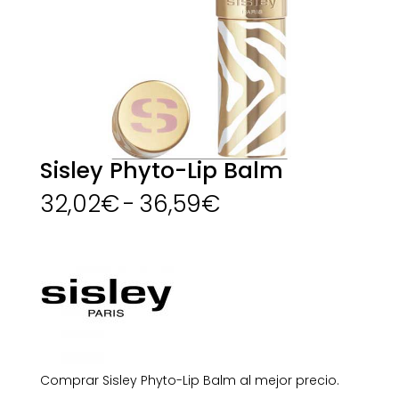
Sisley Phyto-Lip Balm
Rango
32,02
€
-
36,59
€
de
precios:
desde
32,02€
hasta
36,59€
Comprar Sisley Phyto-Lip Balm al mejor precio.