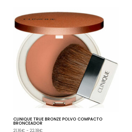
original
actual
era:
es:
24,50€.
16,18€.
CLINIQUE TRUE BRONZE POLVO COMPACTO
BRONCEADOR
Rango
21,16
€
-
22,18
€