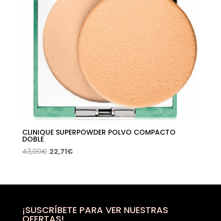
CLINIQUE SUPERPOWDER POLVO COMPACTO
DOBLE
El
El
43,00
€
22,71
€
precio
precio
original
actual
era:
es:
43,00€.
22,71€.
¡SUSCRÍBETE PARA VER NUESTRAS
OFERTAS!