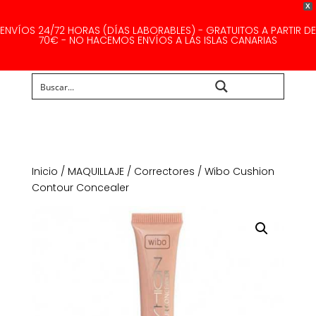
X
ENVÍOS 24/72 HORAS (DÍAS LABORABLES) - GRATUITOS A PARTIR DE
70€ - NO HACEMOS ENVÍOS A LAS ISLAS CANARIAS
Buscar...
Inicio
/
MAQUILLAJE
/
Correctores
/ Wibo Cushion
Contour Concealer