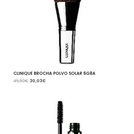
CLINIQUE BROCHA POLVO SOLAR 6G8A
El
El
45,50
€
30,03
€
precio
precio
original
actual
era:
es:
45,50€.
30,03€.