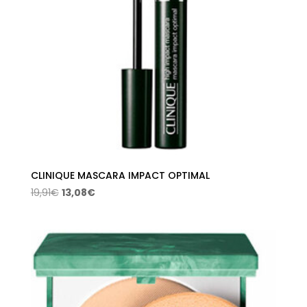
CLINIQUE MASCARA IMPACT OPTIMAL
El
El
19,91
€
13,08
€
precio
precio
original
actual
era:
es:
19,91€.
13,08€.