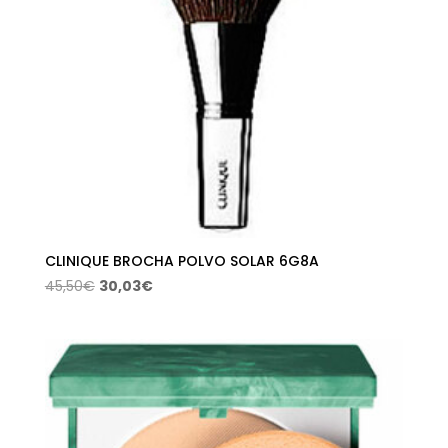
CLINIQUE BROCHA POLVO SOLAR 6G8A
El
El
45,50
€
30,03
€
precio
precio
original
actual
era:
es:
45,50€.
30,03€.