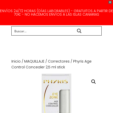
X
ENVÍOS 24/72 HORAS (DÍAS LABORABLES) - GRATUITOS A PARTIR DE
70€ - NO HACEMOS ENVÍOS A LAS ISLAS CANARIAS
Buscar...
Inicio
/
MAQUILLAJE
/
Correctores
/ Phyris Age
Control Concealer 2,5 ml stick