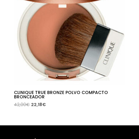
CLINIQUE TRUE BRONZE POLVO COMPACTO
BRONCEADOR
El
El
42,00
€
22,18
€
precio
precio
original
actual
era:
es:
42,00€.
22,18€.