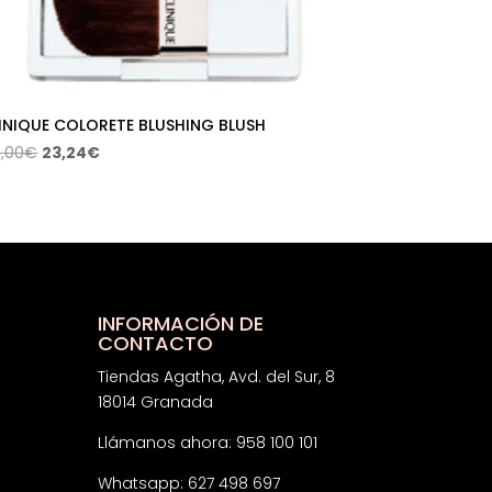
INIQUE COLORETE BLUSHING BLUSH
El
El
,00
€
23,24
€
precio
precio
original
actual
era:
es:
44,00€.
23,24€.
INFORMACIÓN DE
CONTACTO
Tiendas Agatha, Avd. del Sur, 8
18014 Granada
Llámanos ahora: 958 100 101
Whatsapp: 627 498 697