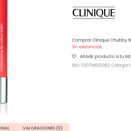
27,00€.
1
Comprar Clinique Chubby Sti
Sin existencias
Añadir producto a tu li
SKU:
020714602062
Categorí
ONAL
VALORACIONES (0)