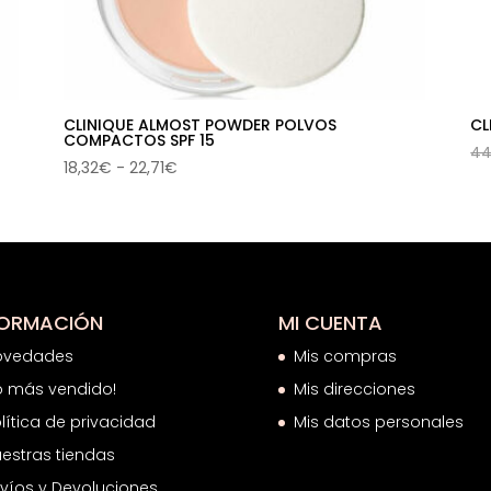
CLINIQUE ALMOST POWDER POLVOS
CL
COMPACTOS SPF 15
44
Rango
18,32
€
-
22,71
€
de
precios:
desde
18,32€
hasta
22,71€
FORMACIÓN
MI CUENTA
ovedades
Mis compras
o más vendido!
Mis direcciones
lítica de privacidad
Mis datos personales
estras tiendas
víos y Devoluciones