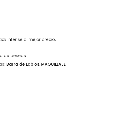
9,44€.
ck Intense al mejor precio.
sta de deseos
as:
Barra de Labios
,
MAQUILLAJE