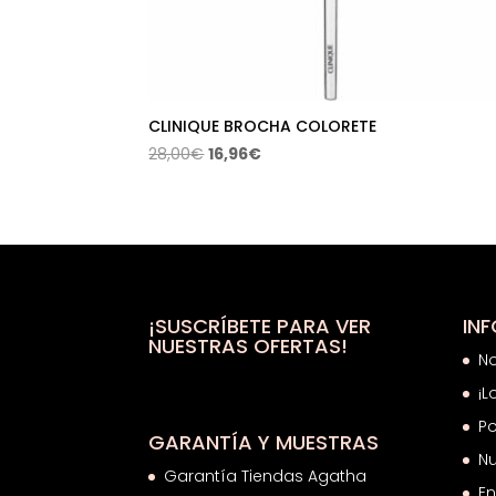
CLINIQUE BROCHA COLORETE
El
El
28,00
€
16,96
€
precio
precio
original
actual
era:
es:
28,00€.
16,96€.
¡SUSCRÍBETE PARA VER
IN
NUESTRAS OFERTAS!
N
¡L
Po
GARANTÍA Y MUESTRAS
Nu
Garantía Tiendas Agatha
En