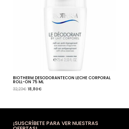
BIOTHERM DESODORANTECON LECHE CORPORAL
ROLL-ON 75 ML
El
El
32,23
€
18,80
€
precio
precio
original
actual
era:
es:
32,23€.
18,80€.
¡SUSCRÍBETE PARA VER NUESTRAS
OFERTAS!