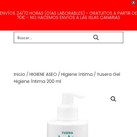
X
ENVÍOS 24/72 HORAS (DÍAS LABORABLES) - GRATUITOS A PARTIR DE
70€ - NO HACEMOS ENVÍOS A LAS ISLAS CANARIAS
Buscar...
Inicio
/
HIGIENE ASEO
/
Higiene íntima
/ Yusera Gel
Higiene Íntima 200 ml