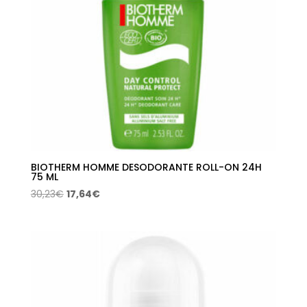
BIOTHERM HOMME DESODORANTE ROLL-ON 24H
75 ML
El
El
30,23
€
17,64
€
precio
precio
original
actual
era:
es:
30,23€.
17,64€.