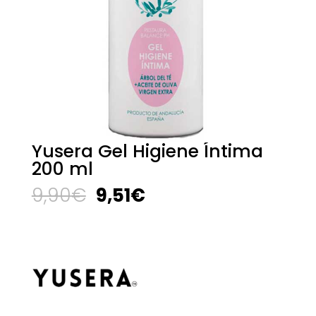
Yusera Gel Higiene Íntima
200 ml
El
El
9,90
€
9,51
€
precio
precio
original
actual
era:
es:
9,90€.
9,51€.