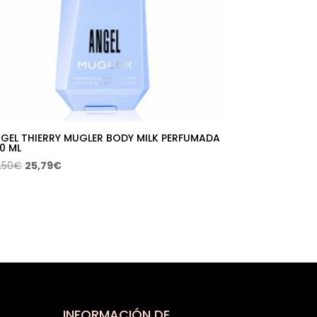
GEL THIERRY MUGLER BODY MILK PERFUMADA
0 ML
El
El
,50
€
25,79
€
precio
precio
original
actual
era:
es:
42,50€.
25,79€.
INFORMACIÓN DE