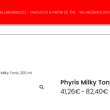
AS LABORABLES) - GRATUITOS A PARTIR DE 70€ - NO HACEMOS ENVÍ
 Milky Tonic 200 ml
Phyris Milky Ton
41,26
€
-
82,40
€