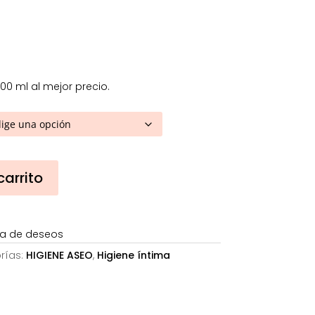
41,26€
hasta
82,40€
00 ml al mejor precio.
carrito
sta de deseos
rías:
HIGIENE ASEO
,
Higiene íntima