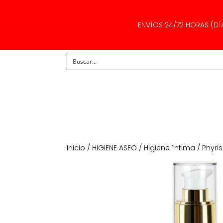
ENVÍOS 24/72 HORAS (DÍ
Inicio
/
HIGIENE ASEO
/
Higiene íntima
/ Phyris