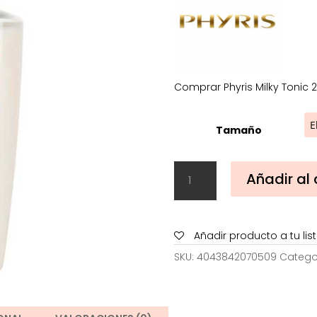
Comprar Phyris Milky Tonic 2
Tamaño
Phyris
Añadir al 
Milky
Tonic
200
ml
Añadir producto a tu li
cantidad
SKU:
4043842070509
Catego