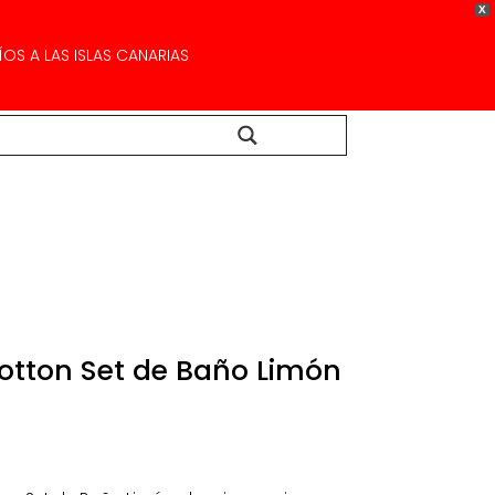
X
OS A LAS ISLAS CANARIAS
Buscar...
otton Set de Baño Limón
l
recio
ctual
s: