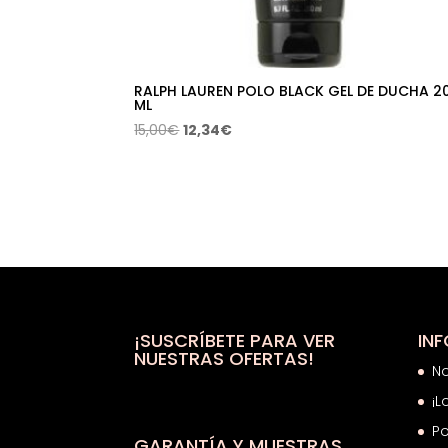
RALPH LAUREN POLO BLACK GEL DE DUCHA 2
ML
El
El
15,00
€
12,34
€
precio
precio
original
actual
era:
es:
15,00€.
12,34€.
¡SUSCRÍBETE PARA VER
IN
NUESTRAS OFERTAS!
N
¡L
Po
GARANTÍA Y MUESTRAS