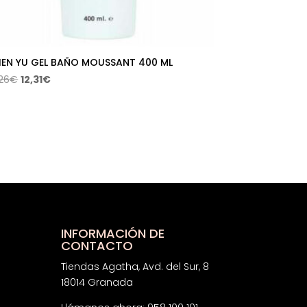
EN YU GEL BAÑO MOUSSANT 400 ML
El
El
,26
€
12,31
€
precio
precio
original
actual
era:
es:
18,26€.
12,31€.
INFORMACIÓN DE
CONTACTO
Tiendas Agatha, Avd. del Sur, 8
18014 Granada