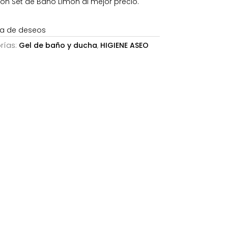
n Set de Baño Limón al mejor precio.
7,28€.
sta de deseos
rías:
Gel de baño y ducha
,
HIGIENE ASEO