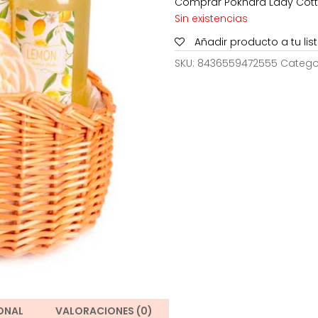
Comprar Pokhara Lady Cotto
25,00€.
1
Sin existencias
Añadir producto a tu li
SKU:
8436559472555
Catego
ONAL
VALORACIONES (0)