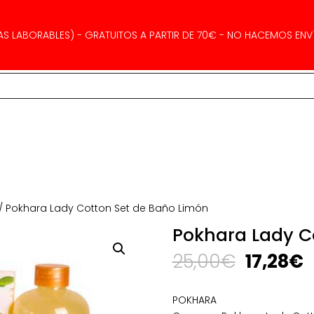
AS LABORABLES) - GRATUITOS A PARTIR DE 70€ - NO HACEMOS ENVÍ
/ Pokhara Lady Cotton Set de Baño Limón
Pokhara Lady C
El
E
25,00
€
17,28
€
precio
p
original
a
POKHARA
era:
e