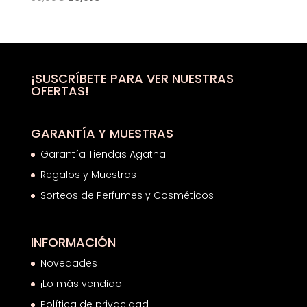
precio
precio
original
actual
era:
es:
50,00€.
29,81€.
¡SUSCRÍBETE PARA VER NUESTRAS
OFERTAS!
GARANTÍA Y MUESTRAS
Garantía Tiendas Agatha
Regalos y Muestras
Sorteos de Perfumes y Cosméticos
INFORMACIÓN
Novedades
¡Lo más vendido!
Política de privacidad