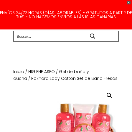
X
ENVÍOS 24/72 HORAS (DÍAS LABORABLES) - GRATUITOS A PARTIR DE
70€ - NO HACEMOS ENVÍOS A LAS ISLAS CANARIAS
Buscar...
Inicio
/
HIGIENE ASEO
/
Gel de baño y
ducha
/ Pokhara Lady Cotton Set de Baño Fresas