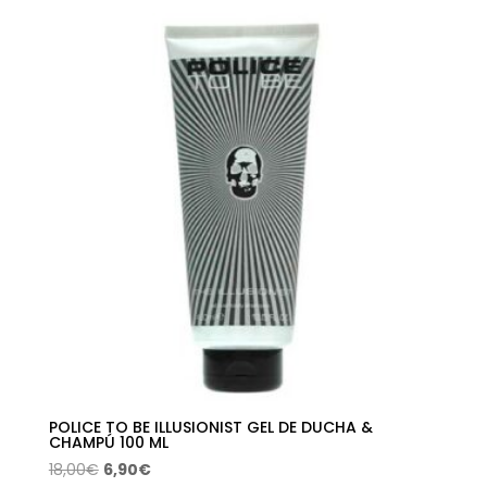
original
actual
era:
es:
30,23€.
17,64€.
POLICE TO BE ILLUSIONIST GEL DE DUCHA &
CHAMPÚ 100 ML
El
El
18,00
€
6,90
€