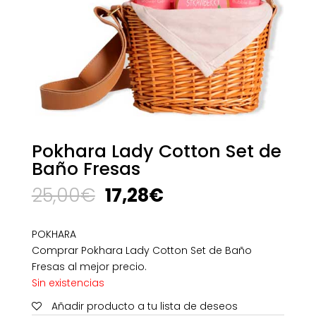
Pokhara Lady Cotton Set de
Baño Fresas
El
El
25,00
€
17,28
€
precio
precio
original
actual
POKHARA
era:
es:
Comprar Pokhara Lady Cotton Set de Baño
25,00€.
17,28€.
Fresas al mejor precio.
Sin existencias
Añadir producto a tu lista de deseos