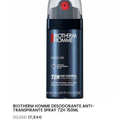
BIOTHERM HOMME DESODORANTE ANTI-
TRANSPIRANTE SPRAY 72H 150ML
El
El
30,23
€
17,64
€
precio
precio