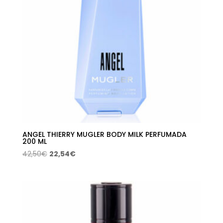
ANGEL THIERRY MUGLER BODY MILK PERFUMADA
200 ML
El
El
42,50
€
22,54
€
precio
precio
original
actual
era:
es:
42,50€.
22,54€.