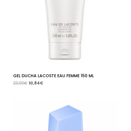
GEL DUCHA LACOSTE EAU FEMME 150 ML
El
El
23,00
€
10,84
€
precio
precio
original
actual
era:
es:
23,00€.
10,84€.