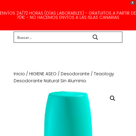
X
ENVÍOS 24/72 HORAS (DÍAS LABORABLES) - GRATUITOS A PARTIR DE
70€ - NO HACEMOS ENVÍOS A LAS ISLAS CANARIAS
Buscar...
Inicio
/
HIGIENE ASEO
/
Desodorante
/ Teaology
Desodorante Natural Sin Aluminio