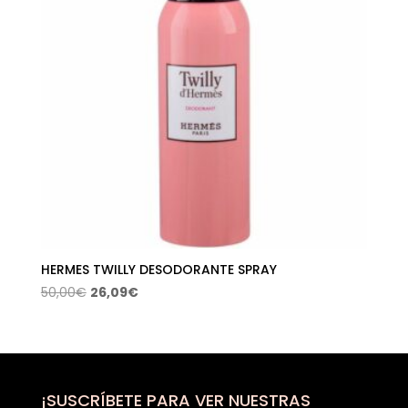
HERMES TWILLY DESODORANTE SPRAY
El
El
50,00
€
26,09
€
precio
precio
original
actual
era:
es:
50,00€.
26,09€.
¡SUSCRÍBETE PARA VER NUESTRAS