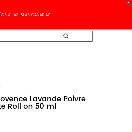
X
OS A LAS ISLAS CANARIAS
Buscar...
ml
rovence Lavande Poivre
e Roll on 50 ml
recio
ctual