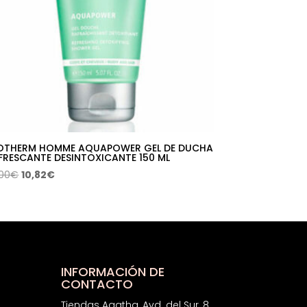
OTHERM HOMME AQUAPOWER GEL DE DUCHA
FRESCANTE DESINTOXICANTE 150 ML
El
El
,00
€
10,82
€
precio
precio
original
actual
era:
es:
19,00€.
10,82€.
INFORMACIÓN DE
CONTACTO
Tiendas Agatha, Avd. del Sur, 8