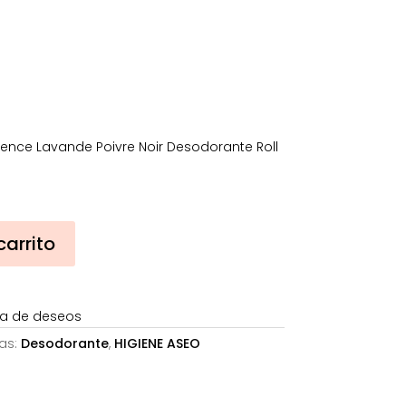
s:
0,70€.
ence Lavande Poivre Noir Desodorante Roll
carrito
sta de deseos
as:
Desodorante
,
HIGIENE ASEO