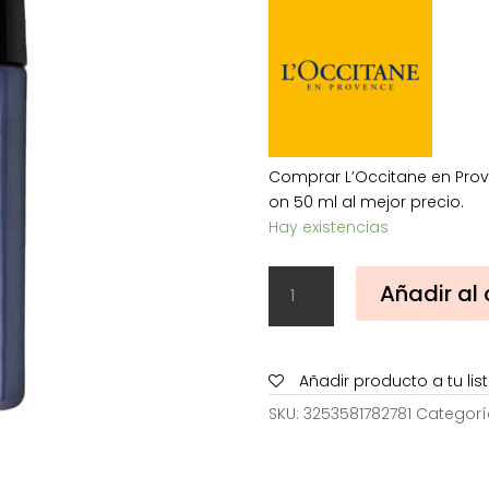
era:
e
19,00€.
1
Comprar L’Occitane en Prov
on 50 ml al mejor precio.
Hay existencias
L'Occitane
Añadir al 
en
Provence
Lavande
Poivre
Añadir producto a tu li
Noir
SKU:
3253581782781
Categorí
Desodorante
Roll
on