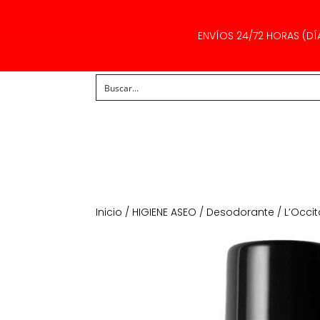
ENVÍOS 24/72 HORAS (DÍ
Inicio
/
HIGIENE ASEO
/
Desodorante
/ L’Occi