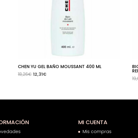
CHEN YU GEL BAÑO MOUSSANT 400 ML
BI
RE
El
El
18,26
€
12,31
€
19
precio
precio
original
actual
era:
es:
18,26€.
12,31€.
FORMACIÓN
MI CUENTA
ovedades
Mis compras