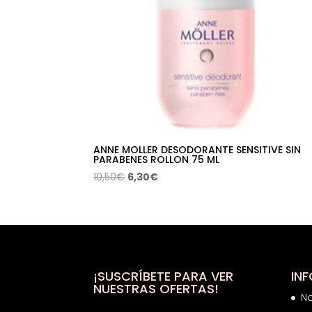
ANNE MOLLER DESODORANTE SENSITIVE SIN
PARABENES ROLLON 75 ML
El
El
10,50
€
6,30
€
precio
precio
original
actual
era:
es:
10,50€.
6,30€.
¡SUSCRÍBETE PARA VER
IN
NUESTRAS OFERTAS!
N