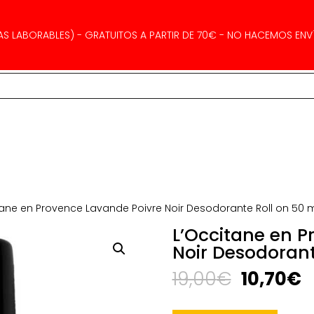
AS LABORABLES) - GRATUITOS A PARTIR DE 70€ - NO HACEMOS ENVÍ
tane en Provence Lavande Poivre Noir Desodorante Roll on 50 
L’Occitane en P
Noir Desodorant
El
El
19,00
€
10,70
€
precio
p
original
a