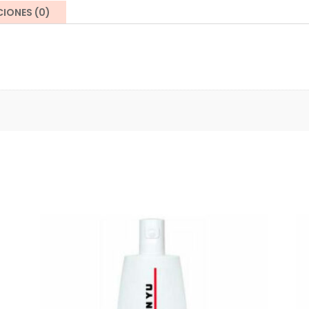
50
IONES (0)
ml
cantidad