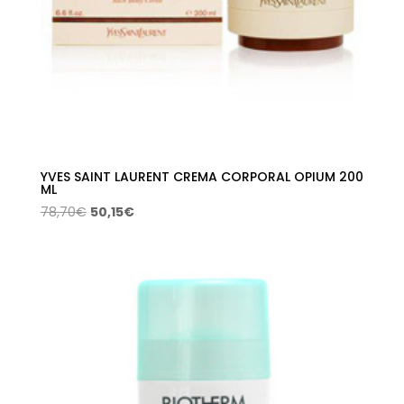
YVES SAINT LAURENT CREMA CORPORAL OPIUM 200
ML
El
El
78,70
€
50,15
€
precio
precio
original
actual
era:
es:
78,70€.
50,15€.