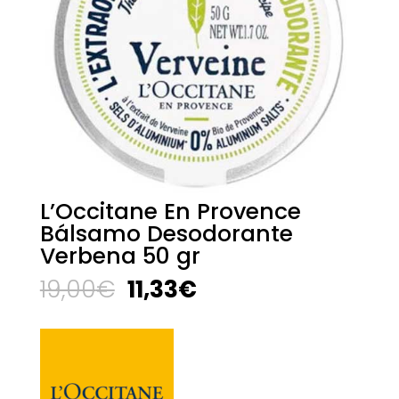
L’Occitane En Provence
Bálsamo Desodorante
Verbena 50 gr
El
El
19,00
€
11,33
€
precio
precio
original
actual
era:
es:
19,00€.
11,33€.