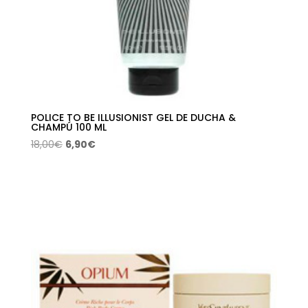
POLICE TO BE ILLUSIONIST GEL DE DUCHA &
CHAMPÚ 100 ML
El
El
18,00
€
6,90
€
precio
precio
original
actual
era:
es:
18,00€.
6,90€.