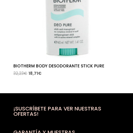
BIOTHERM BODY DESODORANTE STICK PURE
El
El
32,23
€
18,71
€
precio
precio
original
actual
era:
es:
32,23€.
18,71€.
¡SUSCRÍBETE PARA VER NUESTRAS
OFERTAS!
GARANTÍA Y MUESTRAS