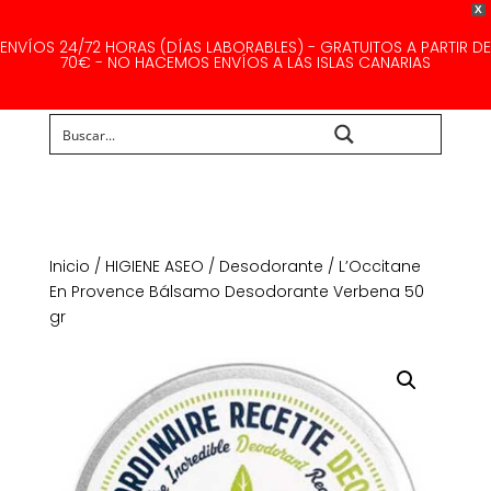
X
ENVÍOS 24/72 HORAS (DÍAS LABORABLES) - GRATUITOS A PARTIR DE
70€ - NO HACEMOS ENVÍOS A LAS ISLAS CANARIAS
Buscar...
Inicio
/
HIGIENE ASEO
/
Desodorante
/ L’Occitane
En Provence Bálsamo Desodorante Verbena 50
gr