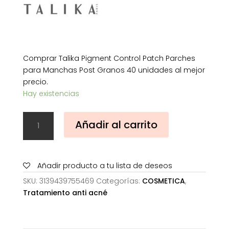
Comprar Talika Pigment Control Patch Parches
para Manchas Post Granos 40 unidades al mejor
precio.
Hay existencias
Talika
Añadir al carrito
Pigment
Control
Patch
Parches
Añadir producto a tu lista de deseos
para
SKU:
3139439755469
Categorías:
COSMETICA
,
Manchas
Tratamiento anti acné
Post
Granos
40