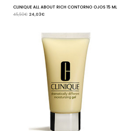
CLINIQUE ALL ABOUT RICH CONTORNO OJOS 15 ML
El
El
45,50
€
24,03
€
precio
precio
original
actual
era:
es:
45,50€.
24,03€.