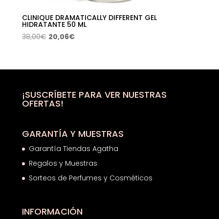
CLINIQUE DRAMATICALLY DIFFERENT GEL
HIDRATANTE 50 ML
El
El
38,00
€
20,06
€
precio
precio
original
actual
era:
es:
38,00€.
20,06€.
¡SUSCRÍBETE PARA VER NUESTRAS
OFERTAS!
GARANTÍA Y MUESTRAS
Garantía Tiendas Agatha
Regalos y Muestras
Sorteos de Perfumes y Cosméticos
INFORMACIÓN