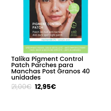
Talika Pigment Control
Patch Parches para
Manchas Post Granos 40
unidades
El
El
21,00
€
12,95
€
precio
precio
original
actual
era:
es:
21,00€.
12,95€.