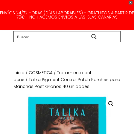
X
ENVÍOS 24/72 HORAS (DÍAS LABORABLES) - GRATUITOS A PARTIR DE
70€ - NO HACEMOS ENVÍOS A LAS ISLAS CANARIAS
Buscar...
Inicio
/
COSMETICA
/
Tratamiento anti
acné
/ Talika Pigment Control Patch Parches para
Manchas Post Granos 40 unidades