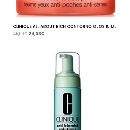
CLINIQUE ALL ABOUT RICH CONTORNO OJOS 15 ML
El
El
45,50
€
24,03
€
precio
precio
original
actual
era:
es:
45,50€.
24,03€.