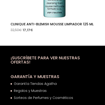
CLINIQUE ANTI-BLEMISH MOUSSE LIMPIADOR 125 ML
El
El
32,50
€
17,17
€
precio
precio
original
actual
era:
es:
32,50€.
17,17€.
¡SUSCRÍBETE PARA VER NUESTRAS
OFERTAS!
GARANTÍA Y MUESTRAS
Garantía Tiendas Agatha
Regalos y Muestras
Sorteos de Perfumes y Cosméticos