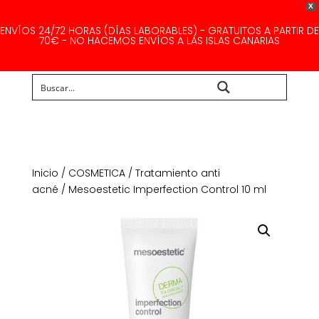
X
ENVÍOS 24/72 HORAS (DÍAS LABORABLES) - GRATUITOS A PARTIR DE
70€ - NO HACEMOS ENVÍOS A LAS ISLAS CANARIAS
Buscar...
Inicio
/
COSMETICA
/
Tratamiento anti
acné
/ Mesoestetic Imperfection Control 10 ml