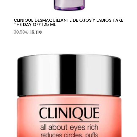
CLINIQUE DESMAQUILLANTE DE OJOS Y LABIOS TAKE
THE DAY OFF 125 ML
El
El
30,50
€
16,11
€
precio
precio
original
actual
era:
es:
30,50€.
16,11€.