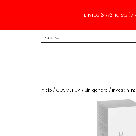
ENVÍOS 24/72 HORAS (DÍ
Inicio
/
COSMETICA
/
Sin genero
/ Inveskin I