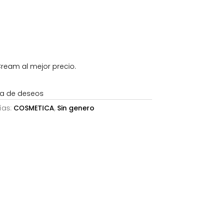
,91€.
ream al mejor precio.
sta de deseos
ías:
COSMETICA
,
Sin genero