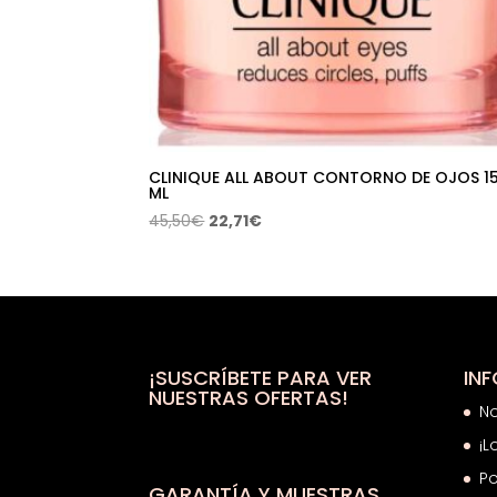
CLINIQUE ALL ABOUT CONTORNO DE OJOS 1
ML
El
El
45,50
€
22,71
€
precio
precio
original
actual
era:
es:
45,50€.
22,71€.
¡SUSCRÍBETE PARA VER
IN
NUESTRAS OFERTAS!
N
¡L
Po
GARANTÍA Y MUESTRAS