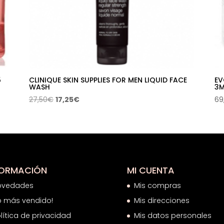
5
CLINIQUE SKIN SUPPLIES FOR MEN LIQUID FACE
EV
WASH
3M
El
El
27,50
€
17,25
€
69
precio
precio
original
actual
era:
es:
27,50€.
17,25€.
FORMACIÓN
MI CUENTA
ovedades
Mis compras
o más vendido!
Mis direcciones
lítica de privacidad
Mis datos personales