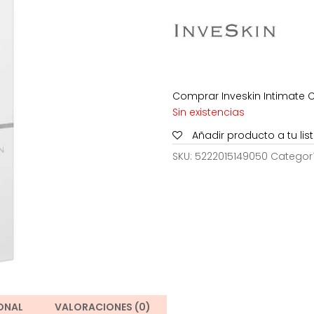
51,50€.
18
Comprar Inveskin Intimate C
Sin existencias
Añadir producto a tu li
SKU:
5222015149050
Categor
ONAL
VALORACIONES (0)