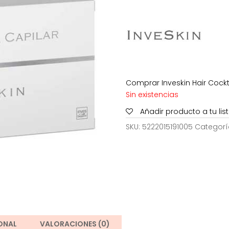
era:
42,60€.
Comprar Inveskin Hair Cockta
Sin existencias
Añadir producto a tu li
SKU:
5222015191005
Categorí
ONAL
VALORACIONES (0)