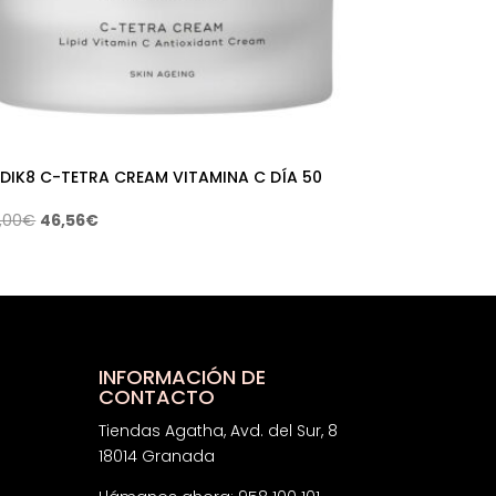
DIK8 C-TETRA CREAM VITAMINA C DÍA 50
El
El
,00
€
46,56
€
precio
precio
original
actual
era:
es:
69,00€.
46,56€.
INFORMACIÓN DE
CONTACTO
Tiendas Agatha, Avd. del Sur, 8
18014 Granada