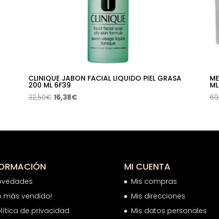
CLINIQUE JABON FACIAL LIQUIDO PIEL GRASA
ME
200 ML 6F39
ML
El
El
32,50
€
16,38
€
69
precio
precio
original
actual
era:
es:
32,50€.
16,38€.
FORMACIÓN
MI CUENTA
ovedades
Mis compras
o más vendido!
Mis direcciones
lítica de privacidad
Mis datos personales