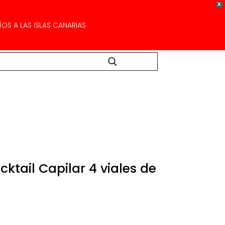
X
OS A LAS ISLAS CANARIAS
Buscar...
cktail Capilar 4 viales de
El
precio
actual