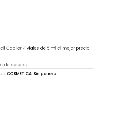
es:
38,34€.
il Capilar 4 viales de 5 ml al mejor precio.
sta de deseos
as:
COSMETICA
,
Sin genero