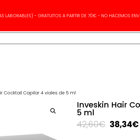
AS LABORABLES) - GRATUITOS A PARTIR DE 70€ - NO HACEMOS ENVÍ
ir Cocktail Capilar 4 viales de 5 ml
Inveskin Hair Co
5 ml
El
42,60
€
38,34
€
precio
original