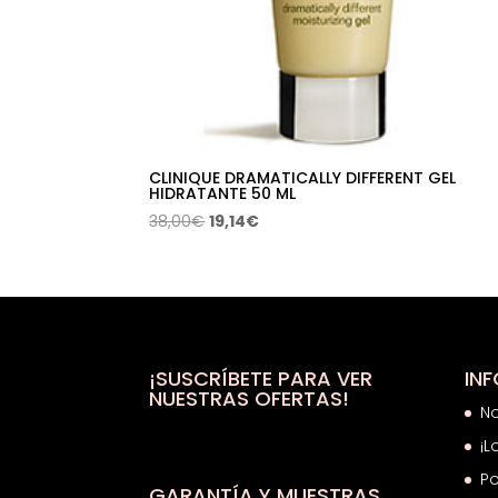
CLINIQUE DRAMATICALLY DIFFERENT GEL
HIDRATANTE 50 ML
El
El
38,00
€
19,14
€
precio
precio
original
actual
era:
es:
38,00€.
19,14€.
¡SUSCRÍBETE PARA VER
IN
NUESTRAS OFERTAS!
N
¡L
Po
GARANTÍA Y MUESTRAS