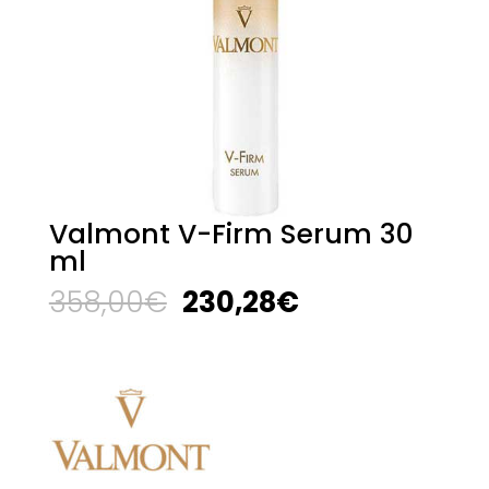
Valmont V-Firm Serum 30
ml
El
El
358,00
€
230,28
€
precio
precio
original
actual
era:
es:
358,00€.
230,28€.