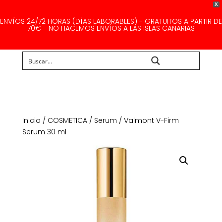
X
ENVÍOS 24/72 HORAS (DÍAS LABORABLES) - GRATUITOS A PARTIR DE
70€ - NO HACEMOS ENVÍOS A LAS ISLAS CANARIAS
Buscar...
Inicio
/
COSMETICA
/
Serum
/ Valmont V-Firm
Serum 30 ml