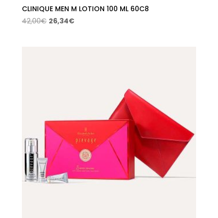
CLINIQUE MEN M LOTION 100 ML 60C8
El
El
42,00
€
26,34
€
precio
precio
original
actual
era:
es:
42,00€.
26,34€.