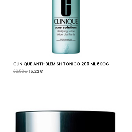
CLINIQUE ANTI-BLEMISH TONICO 200 ML 6KOG
El
El
30,50
€
15,22
€
precio
precio
original
actual
era:
es:
30,50€.
15,22€.