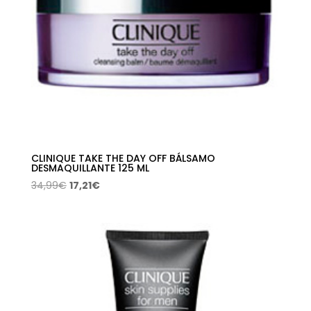
CLINIQUE TAKE THE DAY OFF BÁLSAMO
DESMAQUILLANTE 125 ML
El
El
34,99
€
17,21
€
precio
precio
original
actual
era:
es:
34,99€.
17,21€.