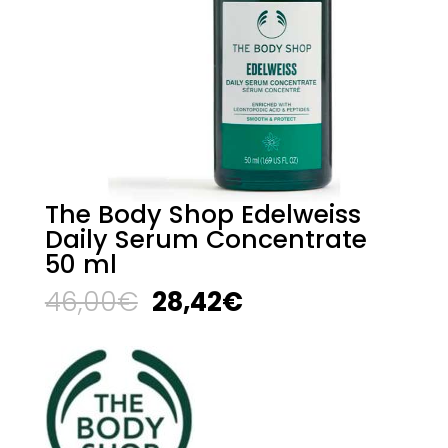
The Body Shop Edelweiss
Daily Serum Concentrate
50 ml
El
El
46,00
€
28,42
€
precio
precio
original
actual
era:
es:
46,00€.
28,42€.