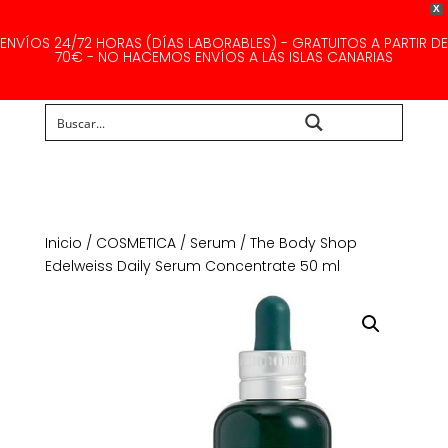
X
ENVÍOS 24/72 HORAS (DÍAS LABORABLES) - GRATUITOS A PARTIR DE
70€ - NO HACEMOS ENVÍOS A LAS ISLAS CANARIAS
Buscar...
Inicio
/
COSMETICA
/
Serum
/ The Body Shop
Edelweiss Daily Serum Concentrate 50 ml