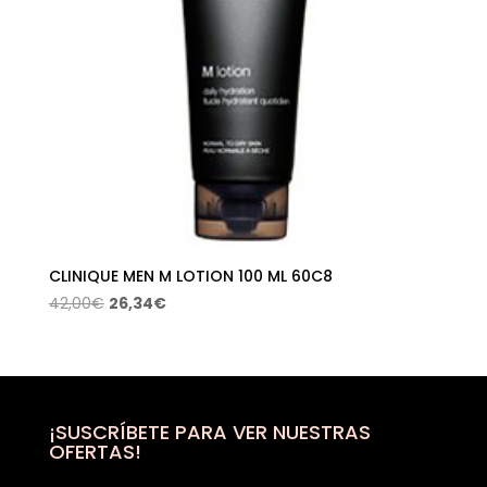
CLINIQUE MEN M LOTION 100 ML 60C8
El
El
42,00
€
26,34
€
precio
precio
original
actual
era:
es:
42,00€.
26,34€.
¡SUSCRÍBETE PARA VER NUESTRAS
OFERTAS!