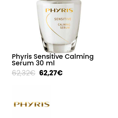
Phyris Sensitive Calming
Serum 30 ml
El
El
62,32
€
62,27
€
precio
precio
original
actual
era:
es:
62,32€.
62,27€.