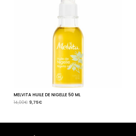
MELVITA HUILE DE NIGELLE 50 ML
El
El
14,00
€
9,75
€
precio
precio
original
actual
era:
es:
14,00€.
9,75€.