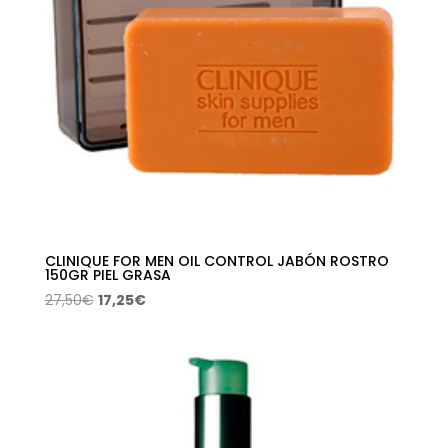
CLINIQUE FOR MEN OIL CONTROL JABÓN ROSTRO
150GR PIEL GRASA
El
El
27,50
€
17,25
€
precio
precio
original
actual
era:
es:
27,50€.
17,25€.