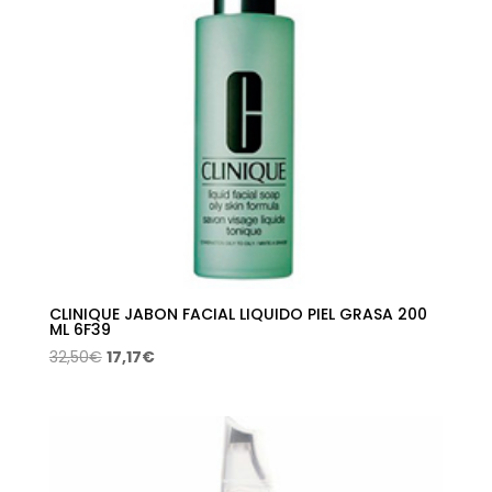
CLINIQUE JABON FACIAL LIQUIDO PIEL GRASA 200
ML 6F39
El
El
32,50
€
17,17
€
precio
precio
original
actual
era:
es:
32,50€.
17,17€.