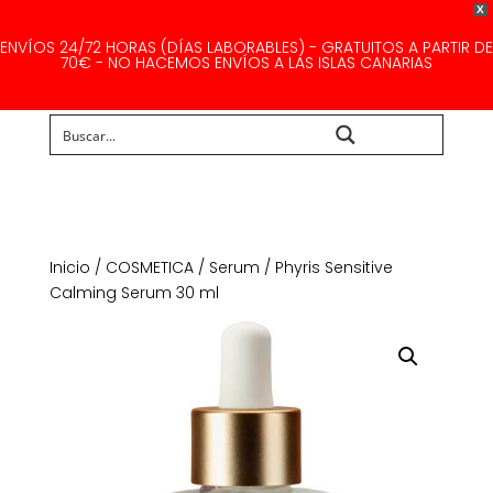
X
ENVÍOS 24/72 HORAS (DÍAS LABORABLES) - GRATUITOS A PARTIR DE
70€ - NO HACEMOS ENVÍOS A LAS ISLAS CANARIAS
Buscar...
Inicio
/
COSMETICA
/
Serum
/ Phyris Sensitive
Calming Serum 30 ml