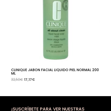
CLINIQUE JABON FACIAL LIQUIDO PIEL NORMAL 200
ML
El
El
32,50
€
17,17
€
precio
precio
original
actual
era:
es:
32,50€.
17,17€.
¡SUSCRÍBETE PARA VER NUESTRAS