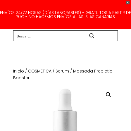
X
ENVÍOS 24/72 HORAS (DÍAS LABORABLES) - GRATUITOS A PARTIR DE
70€ - NO HACEMOS ENVÍOS A LAS ISLAS CANARIAS
Buscar...
Inicio
/
COSMETICA
/
Serum
/ Massada Prebiotic
Booster