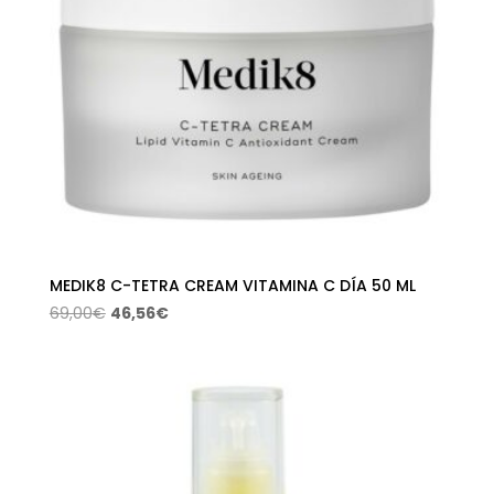
MEDIK8 C-TETRA CREAM VITAMINA C DÍA 50 ML
El
El
69,00
€
46,56
€
precio
precio
original
actual
era:
es:
69,00€.
46,56€.