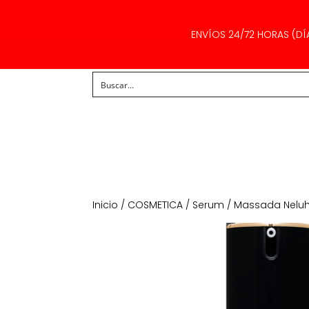
ENVÍOS 24/72 HORAS (DÍ
Inicio
/
COSMETICA
/
Serum
/ Massada Neluhm