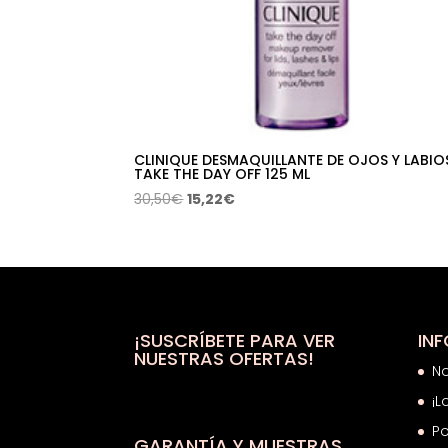
CLINIQUE DESMAQUILLANTE DE OJOS Y LABIO
TAKE THE DAY OFF 125 ML
El
El
30,50
€
15,22
€
precio
precio
original
actual
era:
es:
30,50€.
15,22€.
¡SUSCRÍBETE PARA VER
IN
NUESTRAS OFERTAS!
N
¡L
Po
GARANTÍA Y MUESTRAS