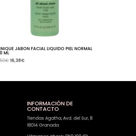
INIQUE JABON FACIAL LIQUIDO PIEL NORMAL
0 ML
El
El
,50
€
16,38
€
precio
precio
original
actual
era:
es:
32,50€.
16,38€.
INFORMACIÓN DE
CONTACTO
Tiendas Agatha, Avd. del Sur, 8
18014 Granada