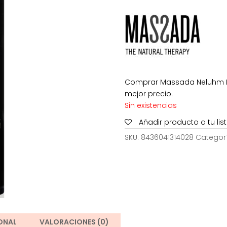
era:
130,50€
Comprar Massada Neluhm Lot
mejor precio.
Sin existencias
Añadir producto a tu li
SKU:
8436041314028
Categor
ONAL
VALORACIONES (0)