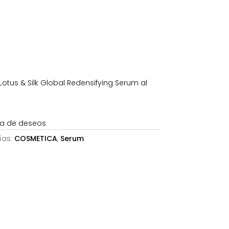
es:
.
118,52€.
us & Silk Global Redensifying Serum al
sta de deseos
ías:
COSMETICA
,
Serum