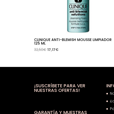
CLINIQUE ANTI-BLEMISH MOUSSE LIMPIADOR
125 ML
El
El
32,50
€
17,17
€
precio
precio
original
actual
era:
es:
32,50€.
17,17€.
¡SUSCRÍBETE PARA VER
IN
NUESTRAS OFERTAS!
N
¡L
Po
GARANTÍA Y MUESTRAS