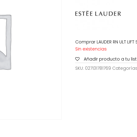
320,0
Comprar LAUDER RN ULT LIFT 
Sin existencias
Añadir producto a tu li
SKU:
027131781769
Categoría