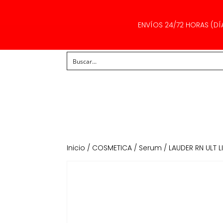
ENVÍOS 24/72 HORAS (DÍ
Inicio
/
COSMETICA
/
Serum
/ LAUDER RN ULT L