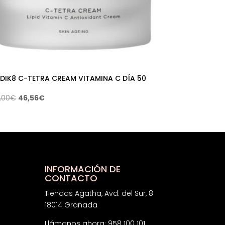
DIK8 C-TETRA CREAM VITAMINA C DÍA 50
El
El
,00
€
46,56
€
precio
precio
original
actual
era:
es:
69,00€.
46,56€.
INFORMACIÓN DE
CONTACTO
Tiendas Agatha, Avd. del Sur, 8
18014 Granada
Llámanos ahora: 958 100 101