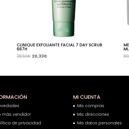
CLINIQUE EXFOLIANTE FACIAL 7 DAY SCRUB
ME
667H
ML
El
El
38,50
€
20,33
€
69
precio
precio
original
actual
era:
es:
38,50€.
20,33€.
FORMACIÓN
MI CUENTA
ovedades
Mis compras
o más vendido!
Mis direcciones
lítica de privacidad
Mis datos personales