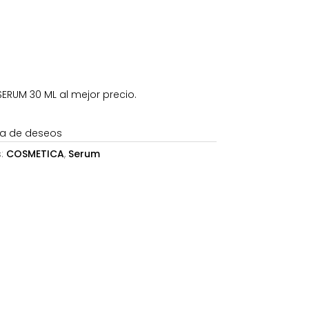
0€.
211,21€.
SERUM 30 ML al mejor precio.
sta de deseos
s:
COSMETICA
,
Serum