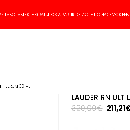
AS LABORABLES) - GRATUITOS A PARTIR DE 70€ - NO HACEMOS ENVÍ
IFT SERUM 30 ML
LAUDER RN ULT 
El
320,00
€
211,21
precio
origin
era: