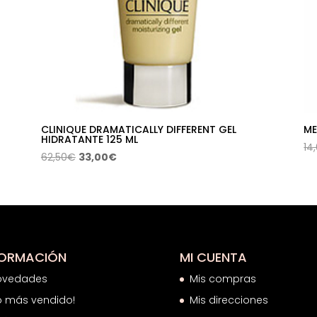
CLINIQUE DRAMATICALLY DIFFERENT GEL
ME
HIDRATANTE 125 ML
14
El
El
62,50
€
33,00
€
precio
precio
original
actual
era:
es:
62,50€.
33,00€.
FORMACIÓN
MI CUENTA
ovedades
Mis compras
o más vendido!
Mis direcciones