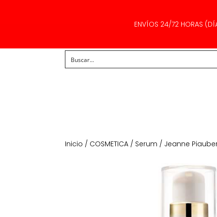
ENVÍOS 24/72 HORAS (DÍ
Inicio
/
COSMETICA
/
Serum
/ Jeanne Piauber