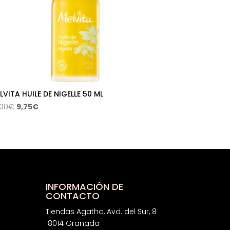
LVITA HUILE DE NIGELLE 50 ML
El
El
,00
€
9,75
€
precio
precio
original
actual
era:
es:
14,00€.
9,75€.
INFORMACIÓN DE
CONTACTO
Tiendas Agatha, Avd. del Sur, 8
18014 Granada