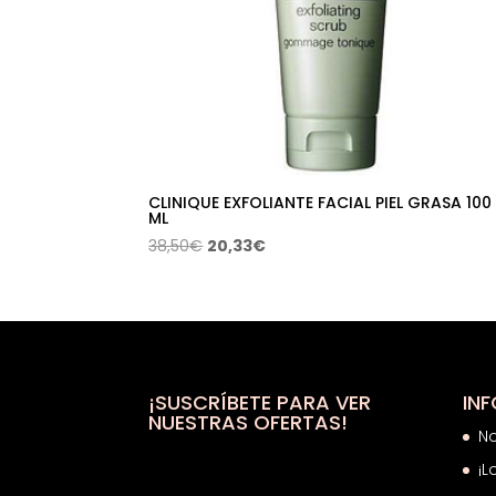
CLINIQUE EXFOLIANTE FACIAL PIEL GRASA 100
ML
El
El
38,50
€
20,33
€
precio
precio
original
actual
era:
es:
38,50€.
20,33€.
¡SUSCRÍBETE PARA VER
IN
NUESTRAS OFERTAS!
N
¡L