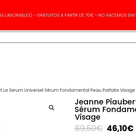
AS LABORABLES) - GRATUITOS A PARTIR DE 70€ - NO HACEMOS ENVÍ
t Le Serum Universel Sérum Fondamental Peau Parfaite Visage
Jeanne Piaubert
Sérum Fondamen
Visage
El
89,50
€
46,10
€
precio