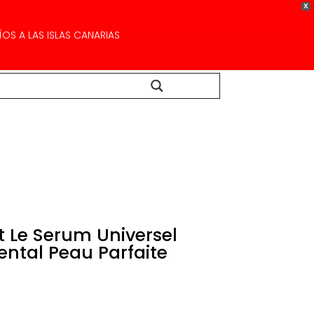
X
OS A LAS ISLAS CANARIAS
Buscar...
 Le Serum Universel
tal Peau Parfaite
El
precio