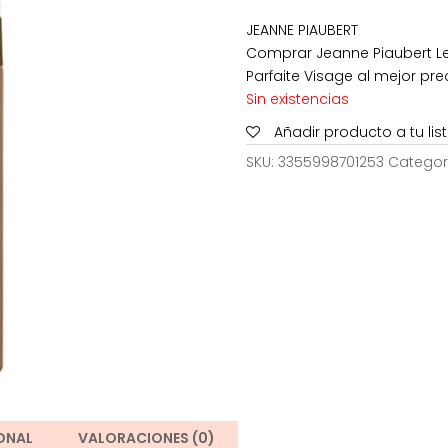
original
JEANNE PIAUBERT
era:
Comprar Jeanne Piaubert L
89,50€.
Parfaite Visage al mejor prec
Sin existencias
Añadir producto a tu li
SKU:
3355998701253
Categor
ONAL
VALORACIONES (0)