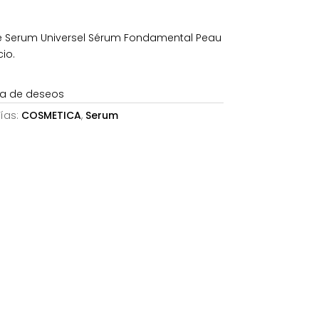
actual
es:
e Serum Universel Sérum Fondamental Peau
46,10€.
io.
sta de deseos
ías:
COSMETICA
,
Serum