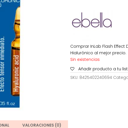
era:
es:
4,99€.
3,
Comprar InLab Flash Effect
Hialurónico al mejor precio.
Sin existencias
Añadir producto a tu li
SKU:
8425402240694
Catego
ONAL
VALORACIONES (0)