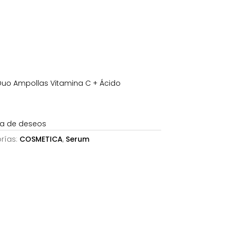
87€.
 Duo Ampollas Vitamina C + Ácido
sta de deseos
rías:
COSMETICA
,
Serum