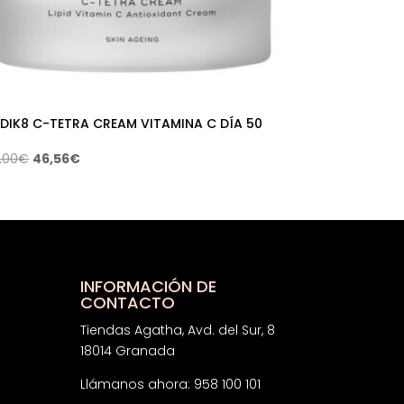
DIK8 C-TETRA CREAM VITAMINA C DÍA 50
El
El
,00
€
46,56
€
precio
precio
original
actual
era:
es:
69,00€.
46,56€.
INFORMACIÓN DE
CONTACTO
Tiendas Agatha, Avd. del Sur, 8
18014 Granada
Llámanos ahora: 958 100 101