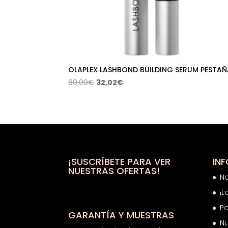
OLAPLEX LASHBOND BUILDING SERUM PESTAÑ
El
El
80,00
€
32,02
€
precio
precio
original
actual
era:
es:
80,00€.
32,02€.
¡SUSCRÍBETE PARA VER
IN
NUESTRAS OFERTAS!
N
¡L
Po
GARANTÍA Y MUESTRAS
Nu