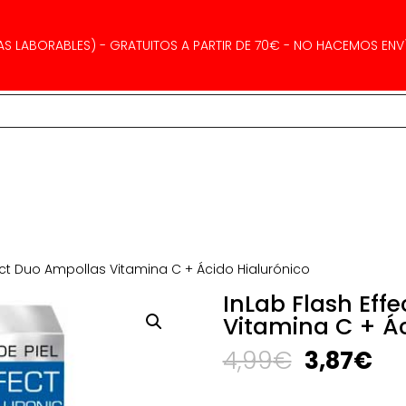
AS LABORABLES) - GRATUITOS A PARTIR DE 70€ - NO HACEMOS ENVÍ
fect Duo Ampollas Vitamina C + Ácido Hialurónico
InLab Flash Eff
Vitamina C + Ác
El
El
4,99
€
3,87
€
precio
pr
original
ac