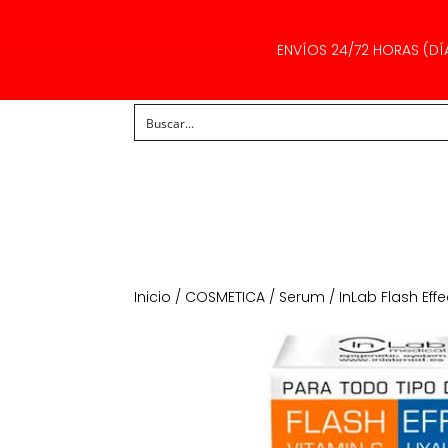
ENVÍOS 24/72 HORAS (DÍ
Inicio
/
COSMETICA
/
Serum
/ InLab Flash Ef