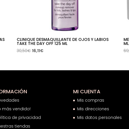
AS
CLINIQUE DESMAQUILLANTE DE OJOS Y LABIOS
ME
TAKE THE DAY OFF 125 ML
ML
El
El
30,50
€
16,11
€
69
precio
precio
original
actual
era:
es:
30,50€.
16,11€.
FORMACIÓN
MI CUENTA
ovedades
Mis compras
o más vendido!
Mis direcciones
lítica de privacidad
Mis datos personales
estras tiendas