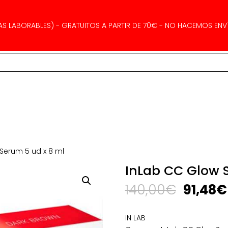
AS LABORABLES) - GRATUITOS A PARTIR DE 70€ - NO HACEMOS ENVÍ
Serum 5 ud x 8 ml
InLab CC Glow 
El
140,00
€
91,48
€
precio
origina
IN LAB
era: