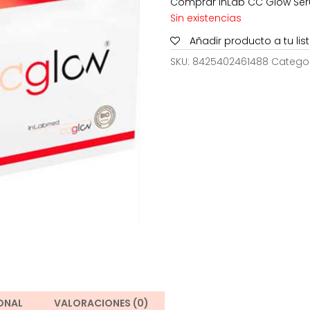
Comprar InLab CC Glow Seru
140,00
Sin existencias
Añadir producto a tu li
SKU:
8425402461488
Catego
ONAL
VALORACIONES (0)