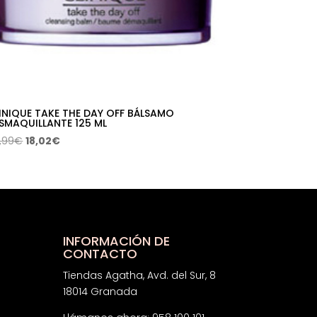
INIQUE TAKE THE DAY OFF BÁLSAMO
SMAQUILLANTE 125 ML
El
El
,99
€
18,02
€
precio
precio
original
actual
era:
es:
34,99€.
18,02€.
INFORMACIÓN DE
CONTACTO
Tiendas Agatha, Avd. del Sur, 8
18014 Granada