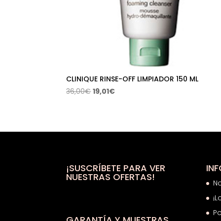
CLINIQUE RINSE-OFF LIMPIADOR 150 ML
El
El
36,00
€
19,01
€
precio
precio
original
actual
era:
es:
36,00€.
19,01€.
¡SUSCRÍBETE PARA VER
IN
NUESTRAS OFERTAS!
N
¡L
Po
GARANTÍA Y MUESTRAS