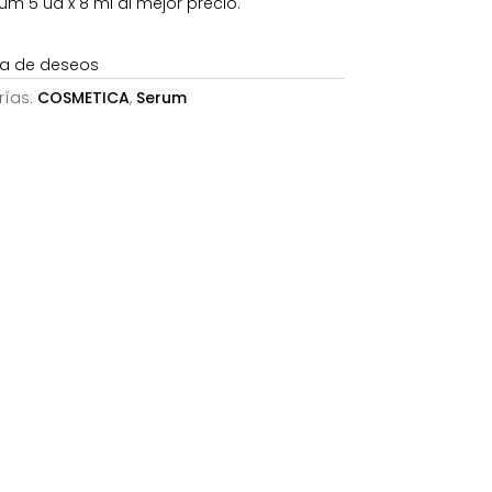
m 5 ud x 8 ml al mejor precio.
€.
91,48€.
sta de deseos
rías:
COSMETICA
,
Serum