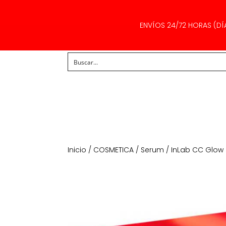
ENVÍOS 24/72 HORAS (DÍ
Inicio
/
COSMETICA
/
Serum
/ InLab CC Glow 