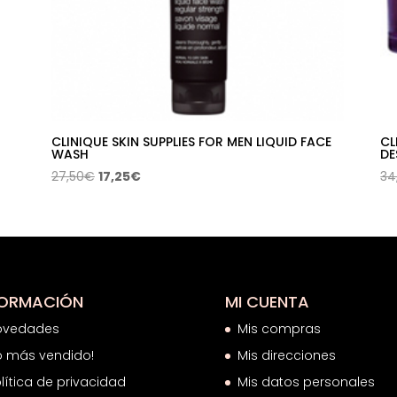
CLINIQUE SKIN SUPPLIES FOR MEN LIQUID FACE
CL
WASH
DE
El
El
27,50
€
17,25
€
34
precio
precio
original
actual
era:
es:
27,50€.
17,25€.
FORMACIÓN
MI CUENTA
ovedades
Mis compras
o más vendido!
Mis direcciones
lítica de privacidad
Mis datos personales