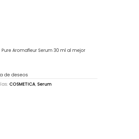
es:
€.
59,00€.
e Pure Aromafleur Serum 30 ml al mejor
sta de deseos
ías:
COSMETICA
,
Serum