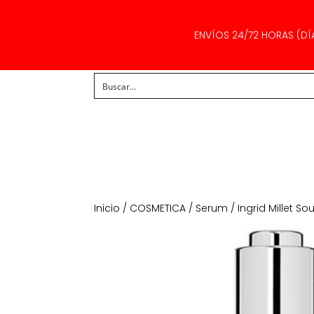
ENVÍOS 24/72 HORAS (DÍ
Inicio
/
COSMETICA
/
Serum
/ Ingrid Millet S