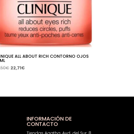
INIQUE ALL ABOUT RICH CONTORNO OJOS
 ML
El
El
,50
€
22,71
€
precio
precio
original
actual
era:
es:
45,50€.
22,71€.
INFORMACIÓN DE
CONTACTO
Tiendas Agatha, Avd. del Sur, 8