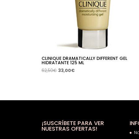
CLINIQUE DRAMATICALLY DIFFERENT GEL
HIDRATANTE 125 ML
El
El
62,50
€
33,00
€
precio
precio
original
actual
era:
es:
62,50€.
33,00€.
¡SUSCRÍBETE PARA VER
IN
NUESTRAS OFERTAS!
N