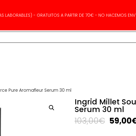
AS LABORABLES) - GRATUITOS A PARTIR DE 70€ - NO HACEMOS ENVÍ
ource Pure Aromafleur Serum 30 ml
Ingrid Millet S
Serum 30 ml
El
103,00
€
59,00
precio
origina