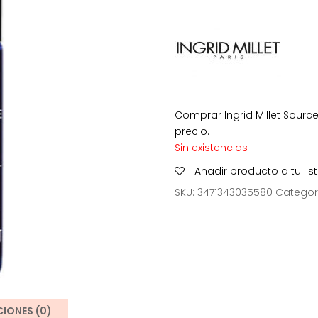
era:
103,00
Comprar Ingrid Millet Sourc
precio.
Sin existencias
Añadir producto a tu li
SKU:
3471343035580
Categor
IONES (0)