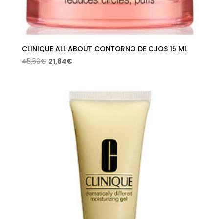
CLINIQUE ALL ABOUT CONTORNO DE OJOS 15 ML
El
El
45,50
€
21,84
€
precio
precio
original
actual
era:
es:
45,50€.
21,84€.