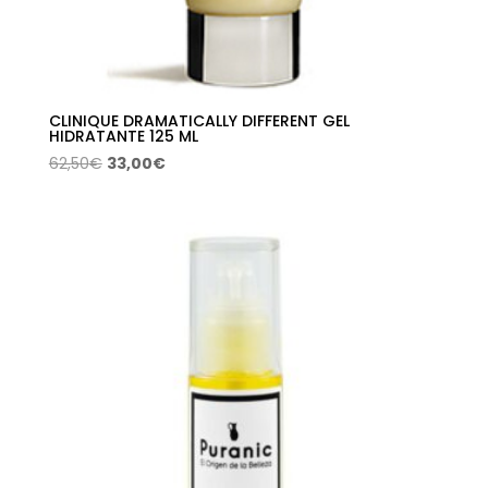
CLINIQUE DRAMATICALLY DIFFERENT GEL
HIDRATANTE 125 ML
El
El
62,50
€
33,00
€
precio
precio
original
actual
era:
es:
62,50€.
33,00€.