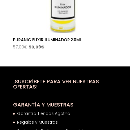
PURANIC ELIXIR ILUMINADOR 30ML
El
El
57,00
€
50,09
€
precio
precio
original
actual
era:
es:
57,00€.
50,09€.
¡SUSCRÍBETE PARA VER NUESTRAS
OFERTAS!
GARANTÍA Y MUESTRAS
Garantía Tiendas Agatha
Regalos y Muestras