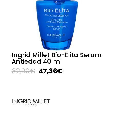
Ingrid Millet Bio-Élita Serum
Antiedad 40 ml
El
El
82,00
€
47,36
€
precio
precio
original
actual
era:
es:
82,00€.
47,36€.