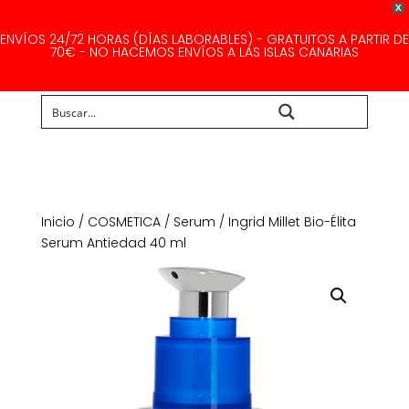
X
ENVÍOS 24/72 HORAS (DÍAS LABORABLES) - GRATUITOS A PARTIR DE
70€ - NO HACEMOS ENVÍOS A LAS ISLAS CANARIAS
Buscar...
Inicio
/
COSMETICA
/
Serum
/ Ingrid Millet Bio-Élita
Serum Antiedad 40 ml