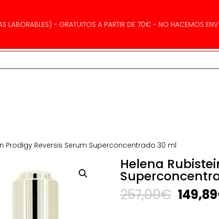
AS LABORABLES) - GRATUITOS A PARTIR DE 70€ - NO HACEMOS ENVÍ
in Prodigy Reversis Serum Superconcentrado 30 ml
Helena Rubistei
Superconcentra
El
257,00
€
149,89
precio
origina