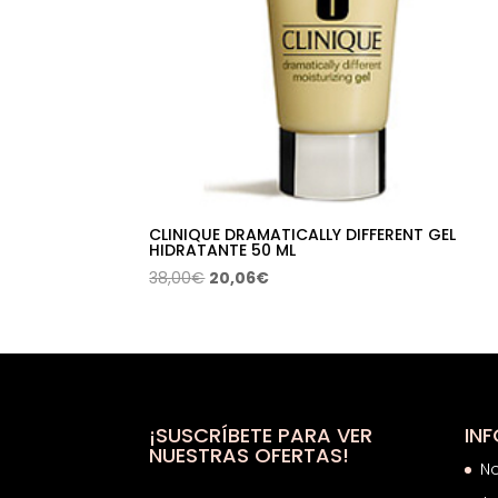
CLINIQUE DRAMATICALLY DIFFERENT GEL
HIDRATANTE 50 ML
El
El
38,00
€
20,06
€
precio
precio
original
actual
era:
es:
38,00€.
20,06€.
¡SUSCRÍBETE PARA VER
IN
NUESTRAS OFERTAS!
N