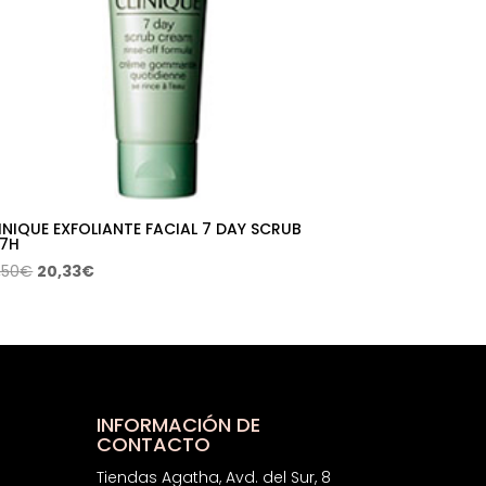
INIQUE EXFOLIANTE FACIAL 7 DAY SCRUB
7H
El
El
,50
€
20,33
€
precio
precio
original
actual
era:
es:
38,50€.
20,33€.
INFORMACIÓN DE
CONTACTO
Tiendas Agatha, Avd. del Sur, 8