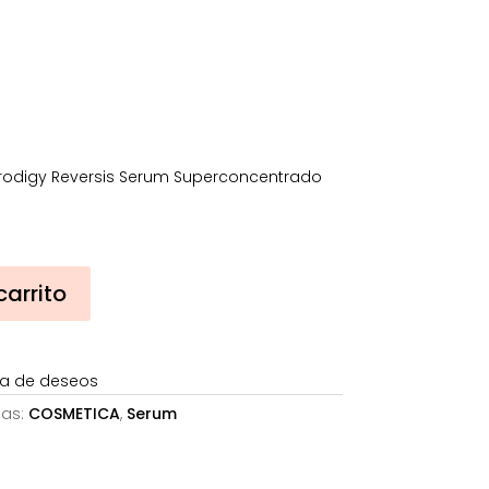
es:
€.
149,89€.
rodigy Reversis Serum Superconcentrado
carrito
sta de deseos
ías:
COSMETICA
,
Serum