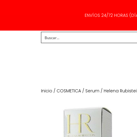
ENVÍOS 24/72 HORAS (DÍ
Inicio
/
COSMETICA
/
Serum
/ Helena Rubiste