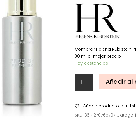
era:
257,00
Comprar Helena Rubistein P
30 ml al mejor precio.
Hay existencias
Helena
Añadir al 
Rubistein
Prodigy
Reversis
Serum
Añadir producto a tu li
Superconcentrado
SKU:
3614270765797
Categor
30
ml
cantidad