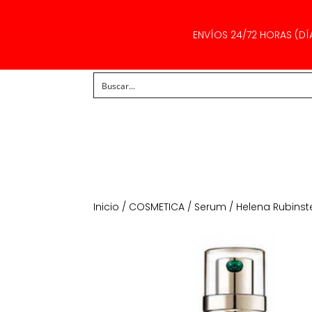
ENVÍOS 24/72 HORAS (DÍ
Inicio
/
COSMETICA
/
Serum
/ Helena Rubinst