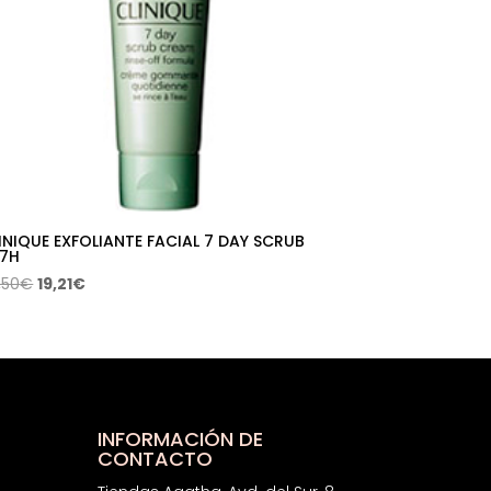
INIQUE EXFOLIANTE FACIAL 7 DAY SCRUB
7H
El
El
,50
€
19,21
€
precio
precio
original
actual
era:
es:
38,50€.
19,21€.
INFORMACIÓN DE
CONTACTO