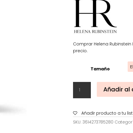
Comprar Helena Rubinstein 
precio.
Tamaño
Helena
Añadir al 
Rubinstein
Powercell
Skinmunity
Serum
Añadir producto a tu li
50
SKU:
3614273785280
Categor
ml
cantidad