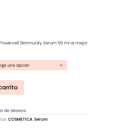
desde
89,60€
hasta
153,09€
Powercell Skinmunity Serum 50 ml al mejor
carrito
sta de deseos
ías:
COSMETICA
,
Serum