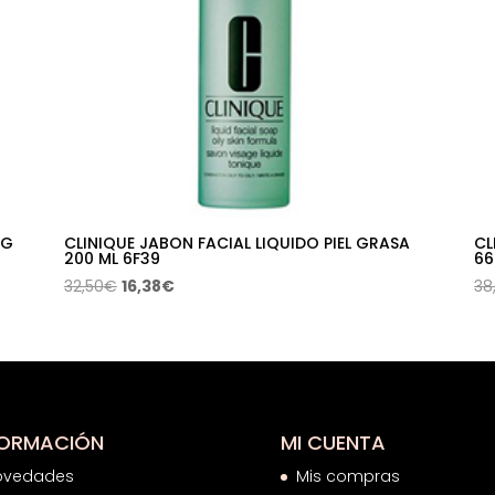
OG
CLINIQUE JABON FACIAL LIQUIDO PIEL GRASA
CL
200 ML 6F39
66
El
El
32,50
€
16,38
€
38
precio
precio
original
actual
era:
es:
32,50€.
16,38€.
FORMACIÓN
MI CUENTA
ovedades
Mis compras