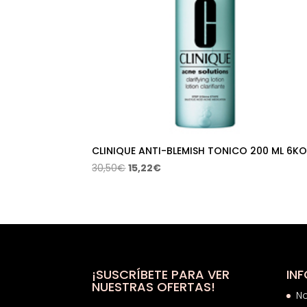
CLINIQUE ANTI-BLEMISH TONICO 200 ML 6K
El
El
30,50
€
15,22
€
precio
precio
original
actual
era:
es:
30,50€.
15,22€.
¡SUSCRÍBETE PARA VER
IN
NUESTRAS OFERTAS!
N