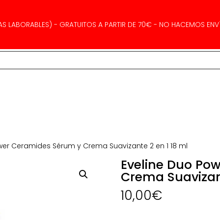
AS LABORABLES) - GRATUITOS A PARTIR DE 70€ - NO HACEMOS ENVÍ
wer Ceramides Sérum y Crema Suavizante 2 en 1 18 ml
Eveline Duo Po
Crema Suavizant
10,00
€