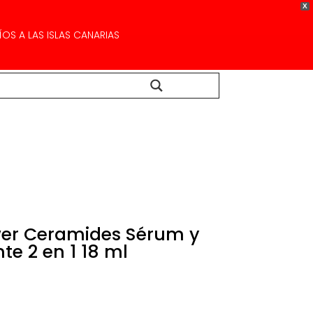
X
OS A LAS ISLAS CANARIAS
Buscar...
wer Ceramides Sérum y
e 2 en 1 18 ml