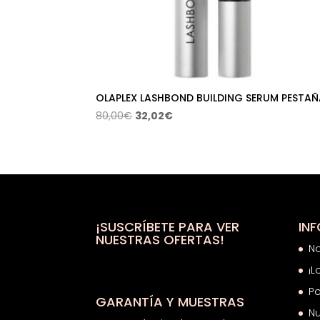
OLAPLEX LASHBOND BUILDING SERUM PESTAÑ
El
El
80,00
€
32,02
€
precio
precio
original
actual
era:
es:
80,00€.
32,02€.
¡SUSCRÍBETE PARA VER
IN
NUESTRAS OFERTAS!
N
¡L
Po
GARANTÍA Y MUESTRAS
Nu