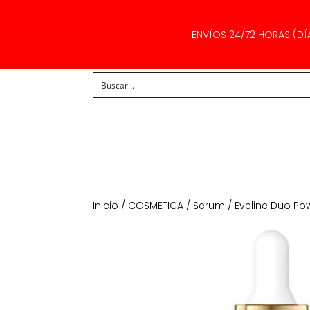
ENVÍOS 24/72 HORAS (DÍ
Inicio
/
COSMETICA
/
Serum
/ Eveline Duo Po