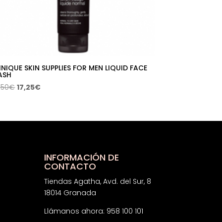
INIQUE SKIN SUPPLIES FOR MEN LIQUID FACE
ASH
El
El
,50
€
17,25
€
precio
precio
original
actual
era:
es:
27,50€.
17,25€.
INFORMACIÓN DE
CONTACTO
Tiendas Agatha, Avd. del Sur, 8
18014 Granada
Llámanos ahora: 958 100 101