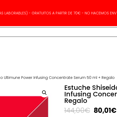
AS LABORABLES) - GRATUITOS A PARTIR DE 70€ - NO HACEMOS ENVÍ
do Ultimune Power Infusing Concentrate Serum 50 ml + Regalo
Estuche Shisei
Infusing Conce
Regalo
El
144,00
€
80,01
€
precio