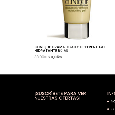
CLINIQUE DRAMATICALLY DIFFERENT GEL
HIDRATANTE 50 ML
El
El
38,00
€
20,06
€
precio
precio
original
actual
era:
es:
38,00€.
20,06€.
¡SUSCRÍBETE PARA VER
IN
NUESTRAS OFERTAS!
N
¡L