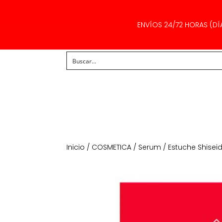
ENVÍOS 24/72 HORAS (DÍ
Inicio
/
COSMETICA
/
Serum
/ Estuche Shisei