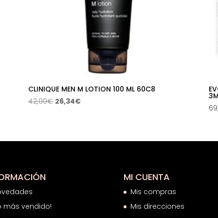
CLINIQUE MEN M LOTION 100 ML 60C8
EV
3M
El
El
42,00
€
26,34
€
69
precio
precio
original
actual
era:
es:
42,00€.
26,34€.
FORMACIÓN
MI CUENTA
ovedades
Mis compras
o más vendido!
Mis direcciones