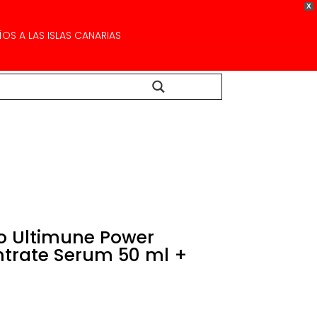
X
OS A LAS ISLAS CANARIAS
Buscar...
do Ultimune Power
ntrate Serum 50 ml +
El
precio