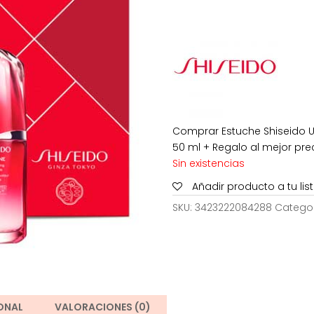
origina
era:
144,00
Comprar Estuche Shiseido U
50 ml + Regalo al mejor prec
Sin existencias
Añadir producto a tu li
SKU:
3423222084288
Catego
ONAL
VALORACIONES (0)