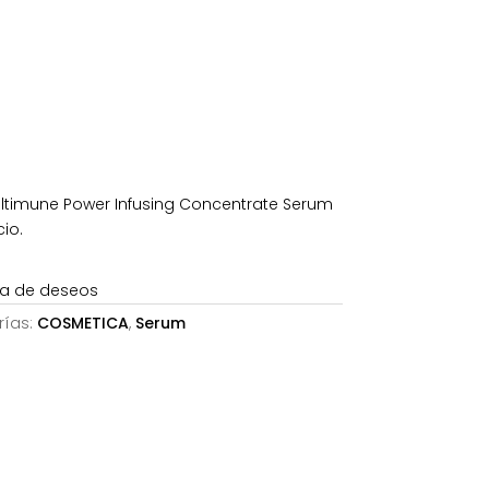
l
actual
es:
€.
80,01€.
ltimune Power Infusing Concentrate Serum
io.
sta de deseos
rías:
COSMETICA
,
Serum