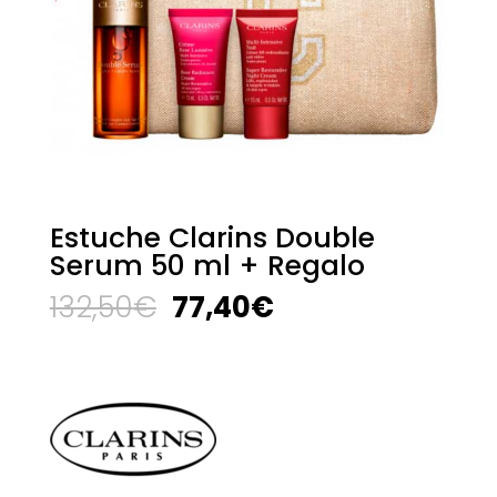
Estuche Clarins Double
Serum 50 ml + Regalo
El
El
132,50
€
77,40
€
precio
precio
original
actual
era:
es:
132,50€.
77,40€.