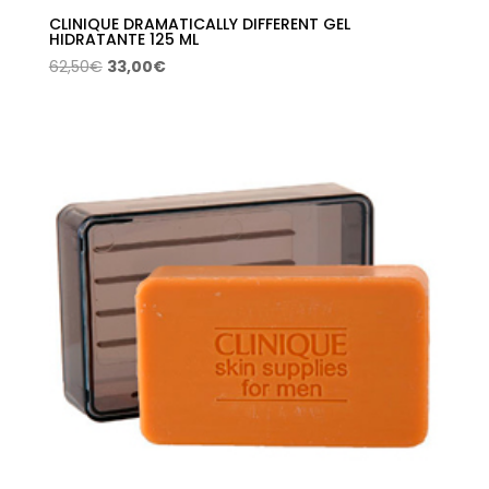
CLINIQUE DRAMATICALLY DIFFERENT GEL
HIDRATANTE 125 ML
El
El
62,50
€
33,00
€
precio
precio
original
actual
era:
es:
62,50€.
33,00€.