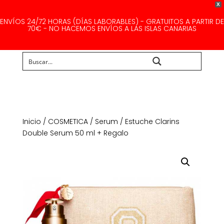
X
ENVÍOS 24/72 HORAS (DÍAS LABORABLES) - GRATUITOS A PARTIR DE
70€ - NO HACEMOS ENVÍOS A LAS ISLAS CANARIAS
Buscar...
Inicio
/
COSMETICA
/
Serum
/ Estuche Clarins
Double Serum 50 ml + Regalo