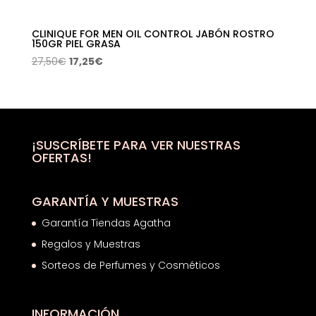
CLINIQUE FOR MEN OIL CONTROL JABÓN ROSTRO
150GR PIEL GRASA
El
El
27,50
€
17,25
€
precio
precio
original
actual
era:
es:
27,50€.
17,25€.
¡SUSCRÍBETE PARA VER NUESTRAS
OFERTAS!
GARANTÍA Y MUESTRAS
Garantía Tiendas Agatha
Regalos y Muestras
Sorteos de Perfumes y Cosméticos
INFORMACIÓN