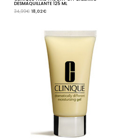
DESMAQUILLANTE 125 ML
El
El
34,99
€
18,02
€
precio
precio
original
actual
era:
es:
34,99€.
18,02€.