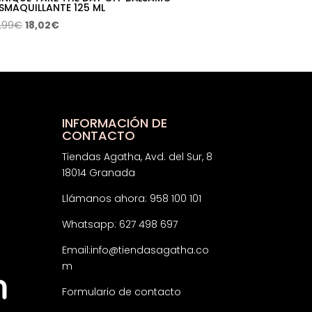
SMAQUILLANTE 125 ML
El
El
,99
€
18,02
€
precio
precio
original
actual
era:
es:
34,99€.
18,02€.
INFORMACIÓN DE
CONTACTO
Tiendas Agatha, Avd. del Sur, 8
18014 Granada
Llámanos ahora: 958 100 101
Whatsapp: 627 498 697
Email:
info@tiendasagatha.co
m
Formulario de contacto