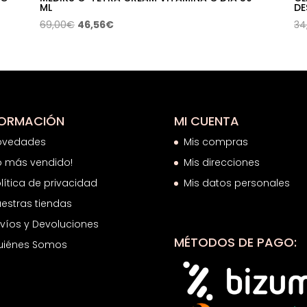
ML
DE
El
El
69,00
€
46,56
€
34
precio
precio
original
actual
era:
es:
69,00€.
46,56€.
FORMACIÓN
MI CUENTA
ovedades
Mis compras
o más vendido!
Mis direcciones
lítica de privacidad
Mis datos personales
estras tiendas
víos y Devoluciones
MÉTODOS DE PAGO:
uiénes Somos