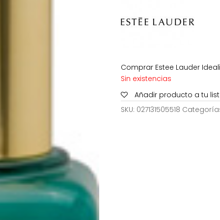
112,00€.
Comprar Estee Lauder Ideali
Sin existencias
Añadir producto a tu li
SKU:
027131505518
Categoría