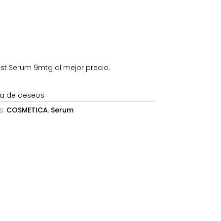
68,24€.
st Serum 9mtg al mejor precio.
sta de deseos
s:
COSMETICA
,
Serum