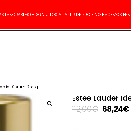
AS LABORABLES) - GRATUITOS A PARTIR DE 70€ - NO HACEMOS ENVÍ
dealist Serum 9mtg
Estee Lauder Id
El
112,00
€
68,24
€
precio
original
era: