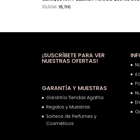
El
El
30,50
€
16,11
€
precio
precio
original
actual
era:
es:
30,50€.
16,11€.
¡SUSCRÍBETE PARA VER
IN
NUESTRAS OFERTAS!
N
¡L
Po
GARANTÍA Y MUESTRAS
Nu
Garantía Tiendas Agatha
En
Regalos y Muestras
Q
Sorteos de Perfumes y
Cosméticos