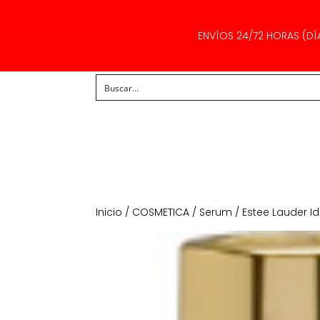
ENVÍOS 24/72 HORAS (DÍ
Inicio
/
COSMETICA
/
Serum
/ Estee Lauder I