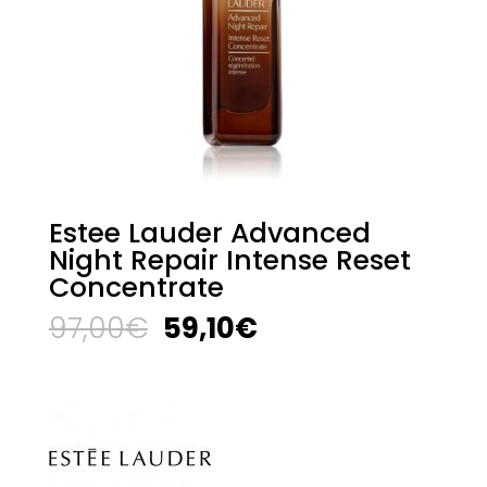
Estee Lauder Advanced
Night Repair Intense Reset
Concentrate
El
El
97,00
€
59,10
€
precio
precio
original
actual
era:
es:
97,00€.
59,10€.