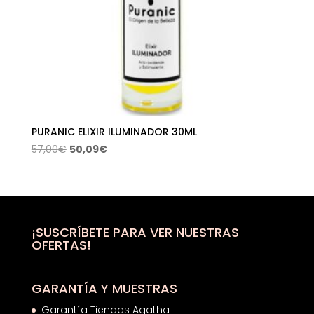
PURANIC ELIXIR ILUMINADOR 30ML
El
El
57,00
€
50,09
€
precio
precio
original
actual
era:
es:
57,00€.
50,09€.
¡SUSCRÍBETE PARA VER NUESTRAS
OFERTAS!
GARANTÍA Y MUESTRAS
Garantía Tiendas Agatha