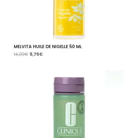
MELVITA HUILE DE NIGELLE 50 ML
El
El
14,00
€
9,75
€
precio
precio
original
actual
era:
es:
14,00€.
9,75€.