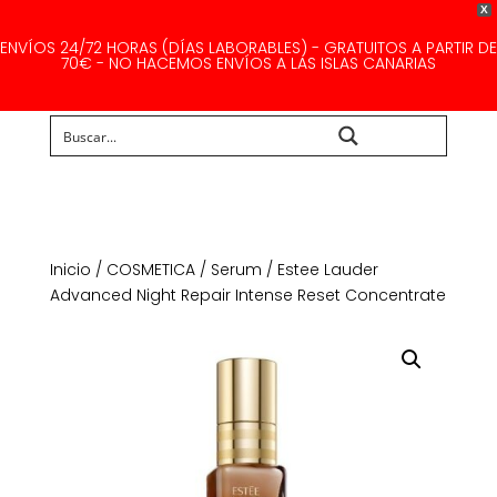
X
ENVÍOS 24/72 HORAS (DÍAS LABORABLES) - GRATUITOS A PARTIR DE
70€ - NO HACEMOS ENVÍOS A LAS ISLAS CANARIAS
Buscar...
Inicio
/
COSMETICA
/
Serum
/ Estee Lauder
Advanced Night Repair Intense Reset Concentrate