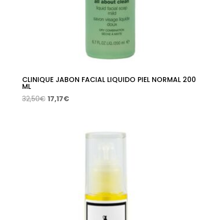
CLINIQUE JABON FACIAL LIQUIDO PIEL NORMAL 200
ML
El
El
32,50
€
17,17
€
precio
precio
original
actual
era:
es:
32,50€.
17,17€.