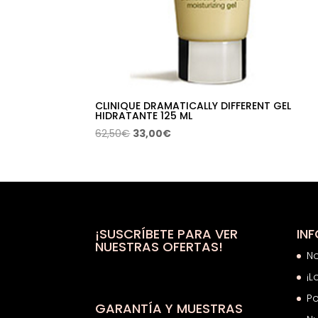
CLINIQUE DRAMATICALLY DIFFERENT GEL
HIDRATANTE 125 ML
El
El
62,50
€
33,00
€
precio
precio
original
actual
era:
es:
62,50€.
33,00€.
¡SUSCRÍBETE PARA VER
IN
NUESTRAS OFERTAS!
N
¡L
Po
GARANTÍA Y MUESTRAS