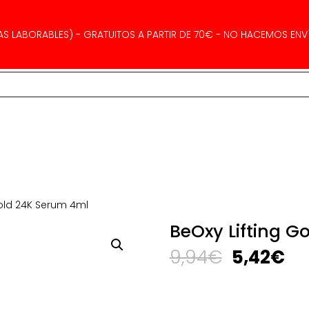
AS LABORABLES) - GRATUITOS A PARTIR DE 70€ - NO HACEMOS ENVÍ
Gold 24K Serum 4ml
BeOxy Lifting G
El
El
9,94
€
5,42
€
precio
pr
original
ac
era:
es: