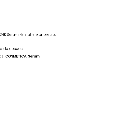
42€.
24K Serum 4ml al mejor precio.
sta de deseos
as:
COSMETICA
,
Serum