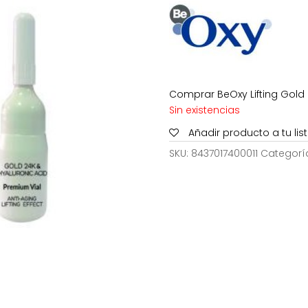
9,94€.
5,
Comprar BeOxy Lifting Gold 
Sin existencias
Añadir producto a tu li
SKU:
8437017400011
Categorí