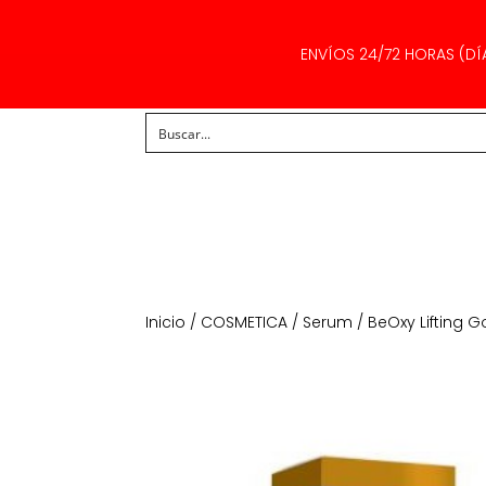
ENVÍOS 24/72 HORAS (DÍ
Inicio
/
COSMETICA
/
Serum
/ BeOxy Lifting 