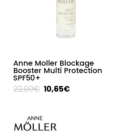
Anne Moller Blockage
Booster Multi Protection
SPF50+
El
El
22,00
€
10,65
€
precio
precio
original
actual
era:
es:
22,00€.
10,65€.