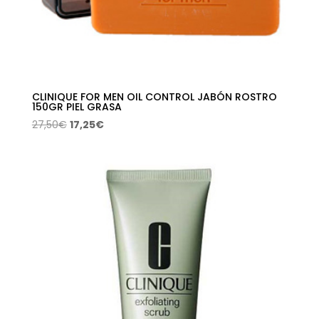
CLINIQUE FOR MEN OIL CONTROL JABÓN ROSTRO
150GR PIEL GRASA
El
El
27,50
€
17,25
€
precio
precio
original
actual
era:
es:
27,50€.
17,25€.