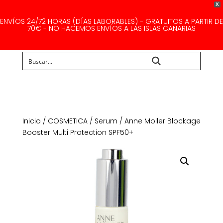
X
ENVÍOS 24/72 HORAS (DÍAS LABORABLES) - GRATUITOS A PARTIR DE
70€ - NO HACEMOS ENVÍOS A LAS ISLAS CANARIAS
Buscar...
Inicio
/
COSMETICA
/
Serum
/ Anne Moller Blockage
Booster Multi Protection SPF50+