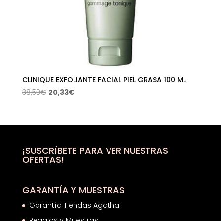
CLINIQUE EXFOLIANTE FACIAL PIEL GRASA 100 ML
El
El
38,50
€
20,33
€
precio
precio
original
actual
era:
es:
38,50€.
20,33€.
¡SUSCRÍBETE PARA VER NUESTRAS
OFERTAS!
GARANTÍA Y MUESTRAS
Garantía Tiendas Agatha
Regalos y Muestras