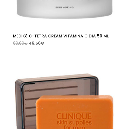
MEDIK8 C-TETRA CREAM VITAMINA C DÍA 50 ML
El
El
69,00
€
46,56
€
precio
precio
original
actual
era:
es:
69,00€.
46,56€.