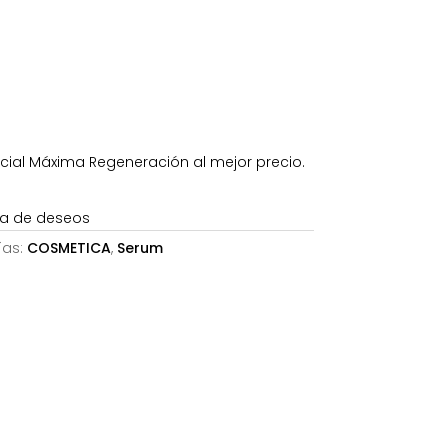
es:
€.
150,79€.
ial Máxima Regeneración al mejor precio.
sta de deseos
ías:
COSMETICA
,
Serum