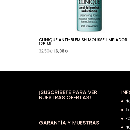
CLINIQUE ANTI-BLEMISH MOUSSE LIMPIADOR
125 ML
El
El
32,50
€
16,38
€
precio
precio
original
actual
era:
es:
32,50€.
16,38€.
¡SUSCRÍBETE PARA VER
IN
NUESTRAS OFERTAS!
N
¡L
Po
GARANTÍA Y MUESTRAS
Nu