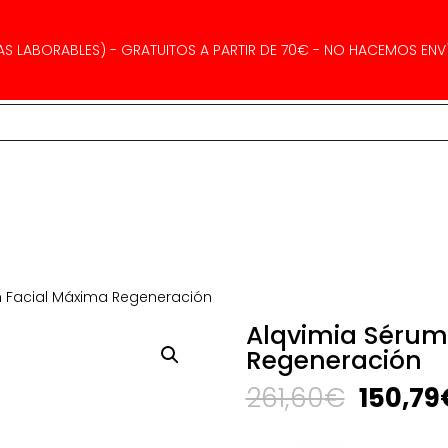
AS LABORABLES) - GRATUITOS A PARTIR DE 70€ - NO HACEMOS ENVÍ
m Facial Máxima Regeneración
Alqvimia Sérum
Regeneración
El
261,60
€
150,79
precio
origina