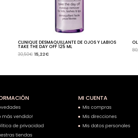
CLINIQUE DESMAQUILLANTE DE OJOS Y LABIOS
OL
TAKE THE DAY OFF 125 ML
80
El
El
30,50
€
15,22
€
precio
precio
original
actual
era:
es:
30,50€.
15,22€.
FORMACIÓN
MI CUENTA
ovedades
Mis compras
o más vendido!
Mis direcciones
lítica de privacidad
Mis datos personales
estras tiendas