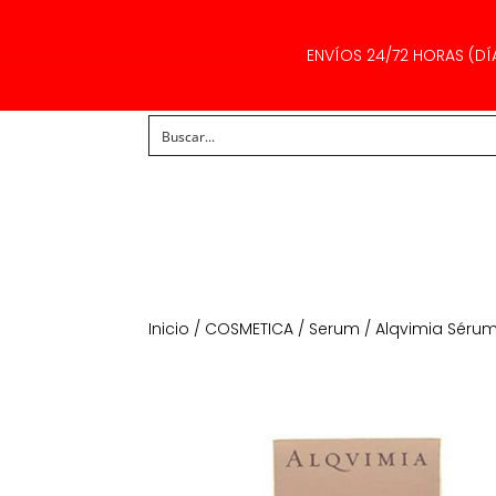
ENVÍOS 24/72 HORAS (DÍ
Inicio
/
COSMETICA
/
Serum
/ Alqvimia Séru