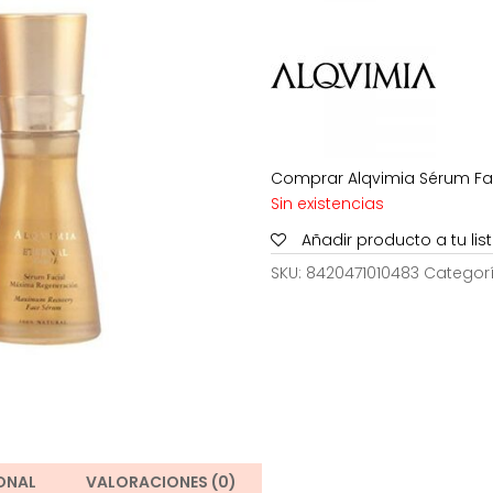
era:
261,60
Comprar Alqvimia Sérum Fac
Sin existencias
Añadir producto a tu li
SKU:
8420471010483
Categor
ONAL
VALORACIONES (0)