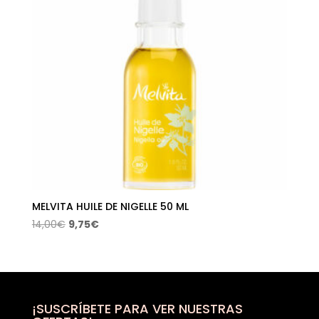
MELVITA HUILE DE NIGELLE 50 ML
El
El
14,00
€
9,75
€
precio
precio
original
actual
era:
es:
14,00€.
9,75€.
¡SUSCRÍBETE PARA VER NUESTRAS