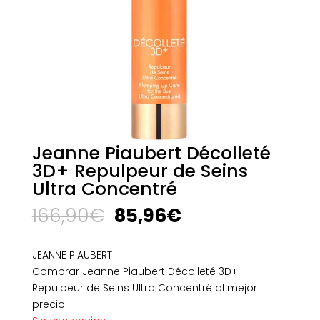
Jeanne Piaubert Décolleté
3D+ Repulpeur de Seins
Ultra Concentré
El
El
166,90
€
85,96
€
precio
precio
original
actual
JEANNE PIAUBERT
era:
es:
Comprar Jeanne Piaubert Décolleté 3D+
166,90€.
85,96€.
Repulpeur de Seins Ultra Concentré al mejor
precio.