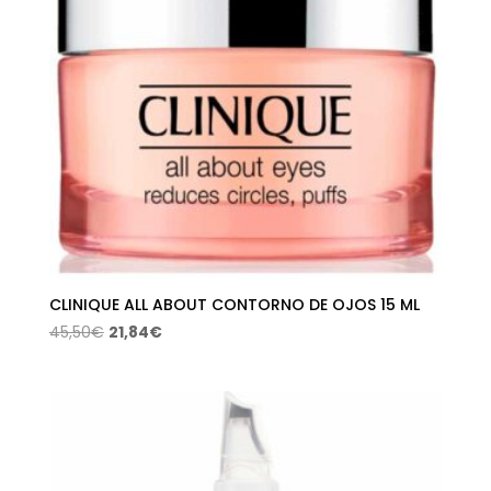
CLINIQUE ALL ABOUT CONTORNO DE OJOS 15 ML
El
El
45,50
€
21,84
€
precio
precio
original
actual
era:
es:
45,50€.
21,84€.