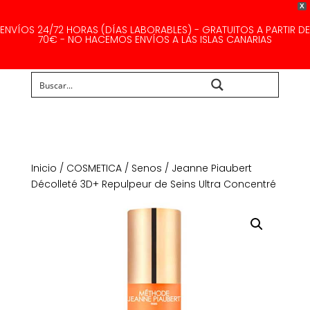
X
ENVÍOS 24/72 HORAS (DÍAS LABORABLES) - GRATUITOS A PARTIR DE
70€ - NO HACEMOS ENVÍOS A LAS ISLAS CANARIAS
Buscar...
Inicio
/
COSMETICA
/
Senos
/ Jeanne Piaubert
Décolleté 3D+ Repulpeur de Seins Ultra Concentré