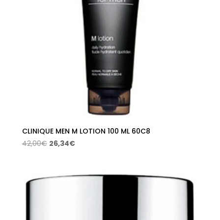
CLINIQUE MEN M LOTION 100 ML 60C8
El
El
42,00
€
26,34
€
precio
precio
original
actual
era:
es:
42,00€.
26,34€.