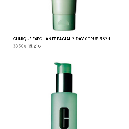
CLINIQUE EXFOLIANTE FACIAL 7 DAY SCRUB 667H
El
El
38,50
€
19,21
€
precio
precio
original
actual
era:
es:
38,50€.
19,21€.