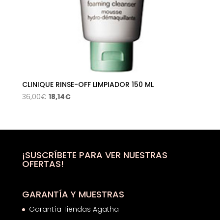
CLINIQUE RINSE-OFF LIMPIADOR 150 ML
El
El
36,00
€
18,14
€
precio
precio
original
actual
era:
es:
36,00€.
18,14€.
¡SUSCRÍBETE PARA VER NUESTRAS
OFERTAS!
GARANTÍA Y MUESTRAS
Garantía Tiendas Agatha