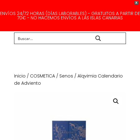
X
ENVÍOS 24/72 HORAS (DÍAS LABORABLES) - GRATUITOS A PARTIR DE
70€ - NO HACEMOS ENVÍOS A LAS ISLAS CANARIAS
Buscar...
Inicio
/
COSMETICA
/
Senos
/ Alqvimia Calendario
de Adviento