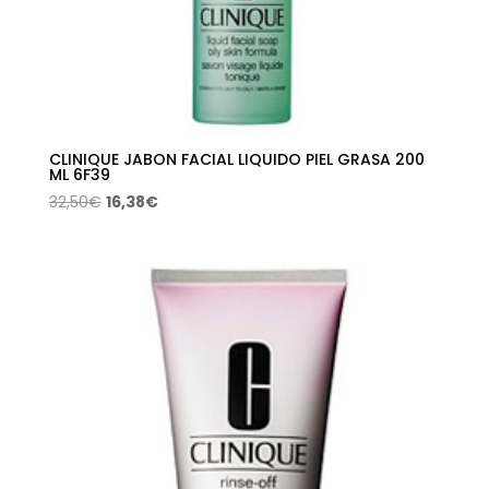
CLINIQUE JABON FACIAL LIQUIDO PIEL GRASA 200
ML 6F39
El
El
32,50
€
16,38
€
precio
precio
original
actual
era:
es:
32,50€.
16,38€.