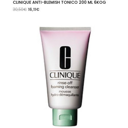
CLINIQUE ANTI-BLEMISH TONICO 200 ML 6KOG
El
El
30,50
€
16,11
€
precio
precio
original
actual
era:
es:
30,50€.
16,11€.