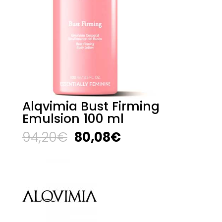
Alqvimia Bust Firming
Emulsion 100 ml
El
El
94,20
€
80,08
€
precio
precio
original
actual
era:
es:
94,20€.
80,08€.