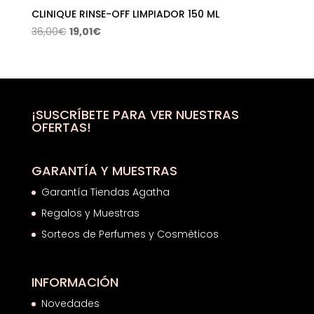
CLINIQUE RINSE-OFF LIMPIADOR 150 ML
El
El
36,00
€
19,01
€
precio
precio
original
actual
era:
es:
36,00€.
19,01€.
¡SUSCRÍBETE PARA VER NUESTRAS
OFERTAS!
GARANTÍA Y MUESTRAS
Garantía Tiendas Agatha
Regalos y Muestras
Sorteos de Perfumes y Cosméticos
INFORMACIÓN
Novedades