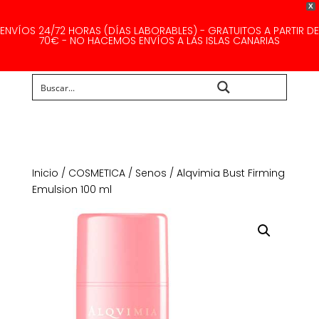
X
ENVÍOS 24/72 HORAS (DÍAS LABORABLES) - GRATUITOS A PARTIR DE
70€ - NO HACEMOS ENVÍOS A LAS ISLAS CANARIAS
Buscar...
Inicio
/
COSMETICA
/
Senos
/ Alqvimia Bust Firming
Emulsion 100 ml