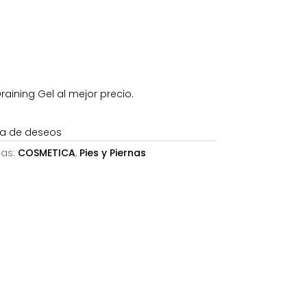
ning Gel al mejor precio.
sta de deseos
ías:
COSMETICA
,
Pies y Piernas