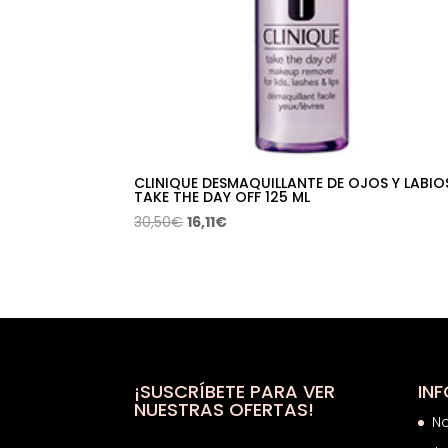
CLINIQUE DESMAQUILLANTE DE OJOS Y LABIO
TAKE THE DAY OFF 125 ML
El
El
30,50
€
16,11
€
precio
precio
original
actual
era:
es:
30,50€.
16,11€.
¡SUSCRÍBETE PARA VER
IN
NUESTRAS OFERTAS!
N