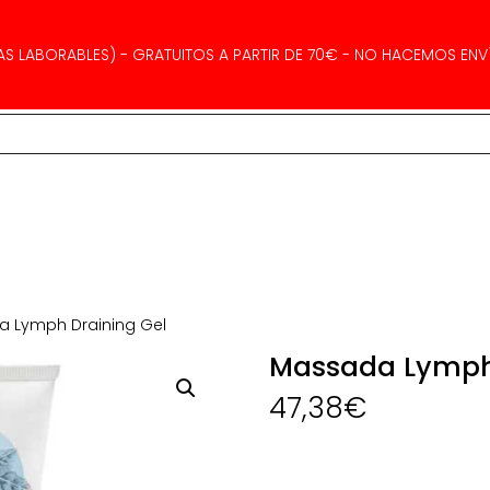
AS LABORABLES) - GRATUITOS A PARTIR DE 70€ - NO HACEMOS ENVÍ
 Lymph Draining Gel
Massada Lymph 
47,38
€