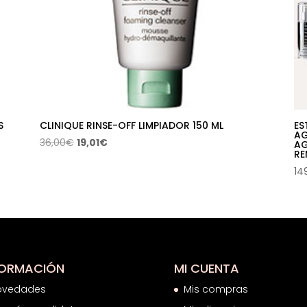
S
CLINIQUE RINSE-OFF LIMPIADOR 150 ML
ES
AG
El
El
36,00
€
19,01
€
AG
RE
precio
precio
14
original
actual
era:
es:
36,00€.
19,01€.
FORMACIÓN
MI CUENTA
ovedades
Mis compras