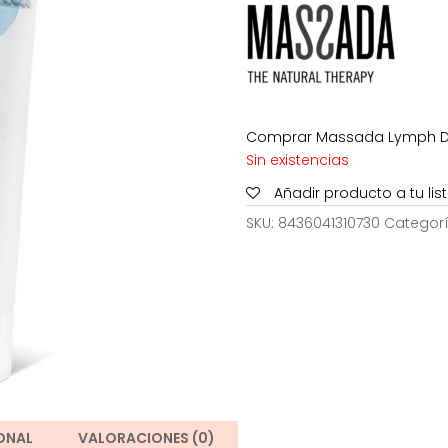
Comprar Massada Lymph Drai
Sin existencias
Añadir producto a tu li
SKU:
8436041310730
Categor
ONAL
VALORACIONES (0)