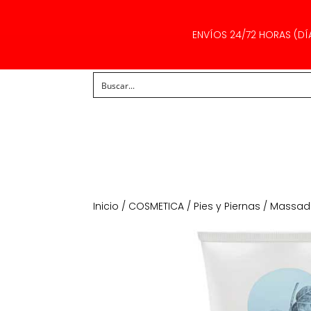
ENVÍOS 24/72 HORAS (DÍ
Inicio
/
COSMETICA
/
Pies y Piernas
/ Massada