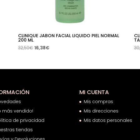
CLINIQUE JABON FACIAL LIQUIDO PIEL NORMAL
CL
200 ML
TA
El
El
32,50
€
16,38
€
30
precio
precio
original
actual
era:
es:
32,50€.
16,38€.
FORMACIÓN
MI CUENTA
ovedades
Mis compras
o más vendido!
Mis direcciones
lítica de privacidad
Mis datos personales
estras tiendas
víos y Devoluciones