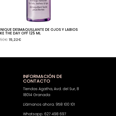
INIQUE DESMAQUILLANTE DE OJOS Y LABIOS
KE THE DAY OFF 125 ML
El
El
,50
€
15,22
€
precio
precio
original
actual
era:
es:
30,50€.
15,22€.
INFORMACIÓN DE
CONTACTO
Tiendas Agatha, Avd. del Sur, 8
18014 Granada
Llámanos ahora: 958 100 101
Whatsapp: 627 498 697