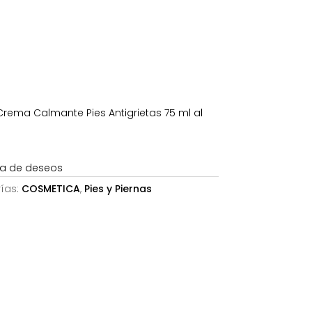
5€.
ema Calmante Pies Antigrietas 75 ml al
sta de deseos
ías:
COSMETICA
,
Pies y Piernas