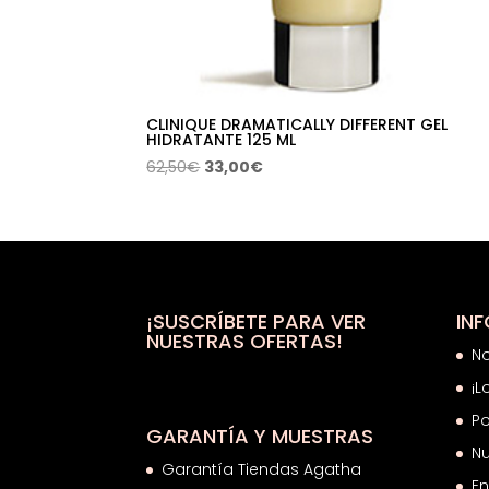
CLINIQUE DRAMATICALLY DIFFERENT GEL
HIDRATANTE 125 ML
El
El
62,50
€
33,00
€
precio
precio
original
actual
era:
es:
62,50€.
33,00€.
¡SUSCRÍBETE PARA VER
IN
NUESTRAS OFERTAS!
N
¡L
Po
GARANTÍA Y MUESTRAS
Nu
Garantía Tiendas Agatha
En