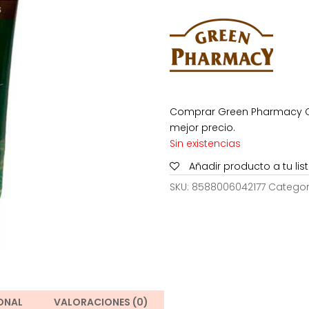
era:
es:
1,50€.
0,7
Comprar Green Pharmacy Cr
mejor precio.
Sin existencias
Añadir producto a tu li
SKU:
8588006042177
Categor
ONAL
VALORACIONES (0)