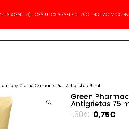
AS LABORABLES) - GRATUITOS A PARTIR DE 70€ - NO HACEMOS ENVÍ
harmacy Crema Calmante Pies Antigrietas 75 ml
Green Pharmac
Antigrietas 75 m
El
El
1,50
€
0,75
€
precio
pre
original
act