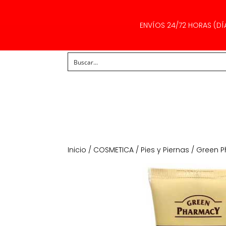
ENVÍOS 24/72 HORAS (DÍ
Inicio
/
COSMETICA
/
Pies y Piernas
/ Green P