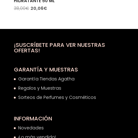
HIDRATANTE 50 ML
El
El
38,00
€
20,06
€
precio
precio
original
actual
era:
es:
38,00€.
20,06€.
¡SUSCRÍBETE PARA VER NUESTRAS
OFERTAS!
GARANTÍA Y MUESTRAS
Garantía Tiendas Agatha
Regalos y Muestras
Sorteos de Perfumes y Cosméticos
INFORMACIÓN
Novedades
¡Lo más vendido!