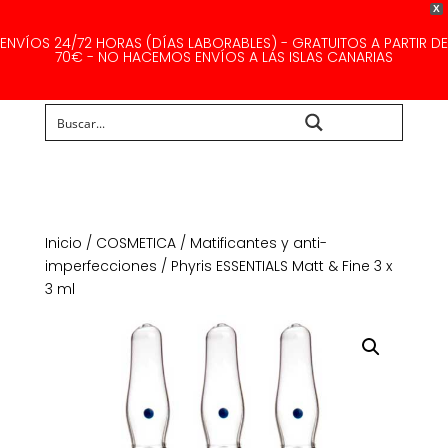
X
ENVÍOS 24/72 HORAS (DÍAS LABORABLES) - GRATUITOS A PARTIR DE
70€ - NO HACEMOS ENVÍOS A LAS ISLAS CANARIAS
Buscar...
Inicio
/
COSMETICA
/
Matificantes y anti-
imperfecciones
/ Phyris ESSENTIALS Matt & Fine 3 x
3 ml