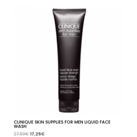
CLINIQUE SKIN SUPPLIES FOR MEN LIQUID FACE
WASH
El
El
27,50
€
17,25
€