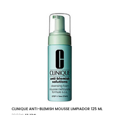
precio
precio
original
actual
era:
es:
27,50€.
17,25€.
CLINIQUE ANTI-BLEMISH MOUSSE LIMPIADOR 125 ML