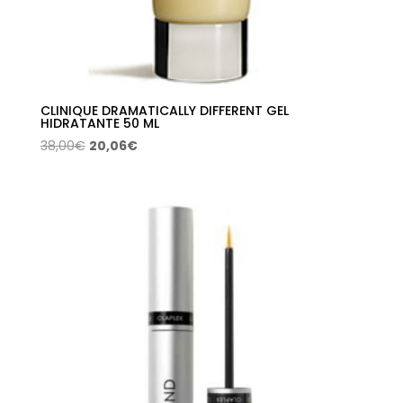
CLINIQUE DRAMATICALLY DIFFERENT GEL
HIDRATANTE 50 ML
El
El
38,00
€
20,06
€
precio
precio
original
actual
era:
es:
38,00€.
20,06€.