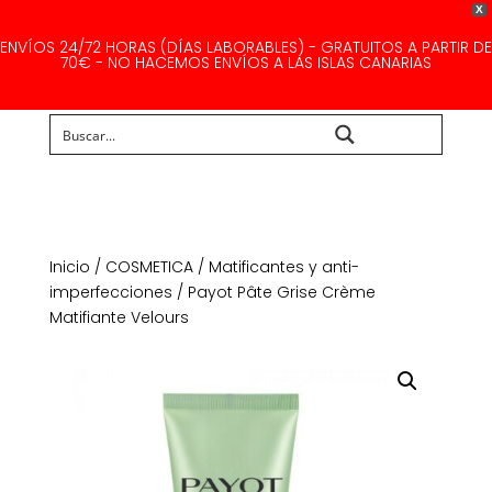
X
ENVÍOS 24/72 HORAS (DÍAS LABORABLES) - GRATUITOS A PARTIR DE
70€ - NO HACEMOS ENVÍOS A LAS ISLAS CANARIAS
Buscar...
Inicio
/
COSMETICA
/
Matificantes y anti-
imperfecciones
/ Payot Pâte Grise Crème
Matifiante Velours